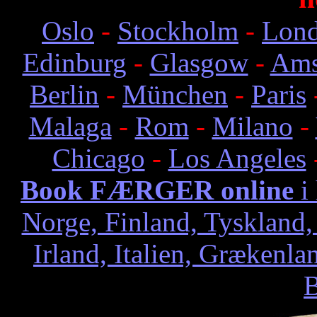
Oslo
-
Stockholm
-
Lon
Edinburg
-
Glasgow
-
Ams
Berlin
-
München
-
Paris
Malaga
-
Rom
-
Milano
-
Chicago
-
Los Angeles
Book FÆRGER online
i
Norge, Finland, Tyskland,
Irland, Italien, Grækenla
B