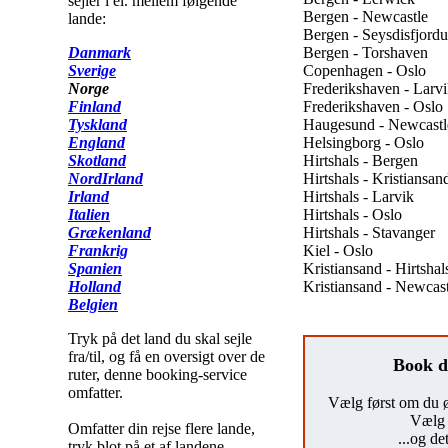
sejler i el. mellem følgende
Bergen - Newcastle
lande:
Bergen - Seysdisfjordu
Danmark
Bergen - Torshaven
Sverige
Copenhagen - Oslo
Norge
Frederikshaven - Larv
Finland
Frederikshaven - Oslo
Tyskland
Haugesund - Newcastl
England
Helsingborg - Oslo
Skotland
Hirtshals - Bergen
NordIrland
Hirtshals - Kristiansan
Irland
Hirtshals - Larvik
Italien
Hirtshals - Oslo
Grækenland
Hirtshals - Stavanger
Frankrig
Kiel - Oslo
Spanien
Kristiansand - Hirtshal
Holland
Kristiansand - Newcast
Belgien
Tryk på det land du skal sejle
fra/til, og få en oversigt over de
Book di
ruter, denne booking-service
omfatter.
Vælg først om du øns
Vælg 
Omfatter din rejse flere lande,
...og de
tryk blot på et af landene.