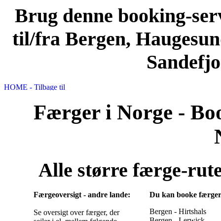
Brug denne booking-servi
til/fra Bergen, Haugesun
Sandefjo
Færger i Norge - Book
Alle større færge-rut
Færgeoversigt - andre lande:
Du kan booke færger, 
Bergen - Hirtshals
Se oversigt over færger, der
Bergen - Lerwick