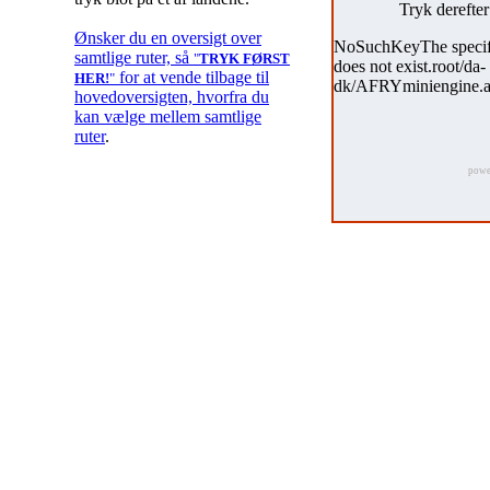
Tryk derefte
Ønsker du en oversigt over
samtlige ruter, så
"
TRYK FØRST
for at vende tilbage til
HER!
"
hovedoversigten, hvorfra du
kan vælge mellem samtlige
ruter
.
powe