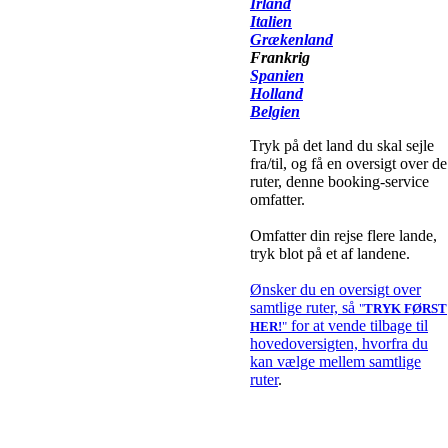
Irland
Italien
Grækenland
Frankrig
Spanien
Holland
Belgien
Tryk på det land du skal sejle
fra/til, og få en oversigt over de
ruter, denne booking-service
omfatter.
Omfatter din rejse flere lande,
tryk blot på et af landene.
Ønsker du en oversigt over
samtlige ruter, så
"
TRYK FØRST
for at vende tilbage til
HER!
"
hovedoversigten, hvorfra du
kan vælge mellem samtlige
ruter
.