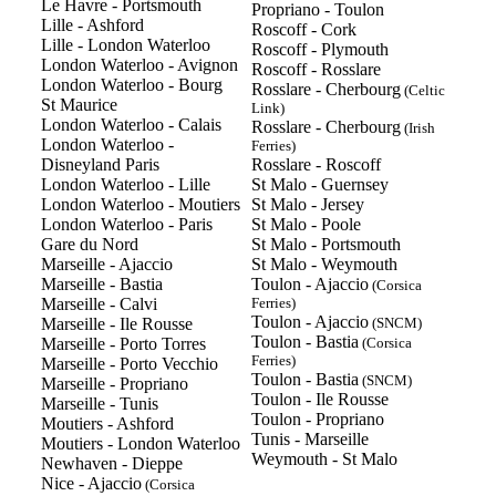
Le Havre - Portsmouth
Propriano - Toulon
Lille - Ashford
Roscoff - Cork
Lille - London Waterloo
Roscoff - Plymouth
London Waterloo - Avignon
Roscoff - Rosslare
London Waterloo - Bourg
Rosslare - Cherbourg
(Celtic
St Maurice
Link)
London Waterloo - Calais
Rosslare - Cherbourg
(Irish
London Waterloo -
Ferries)
Disneyland Paris
Rosslare - Roscoff
London Waterloo - Lille
St Malo - Guernsey
London Waterloo - Moutiers
St Malo - Jersey
London Waterloo - Paris
St Malo - Poole
Gare du Nord
St Malo - Portsmouth
Marseille - Ajaccio
St Malo - Weymouth
Marseille - Bastia
Toulon - Ajaccio
(Corsica
Marseille - Calvi
Ferries)
Toulon - Ajaccio
Marseille - Ile Rousse
(SNCM)
Toulon - Bastia
Marseille - Porto Torres
(Corsica
Ferries)
Marseille - Porto Vecchio
Toulon - Bastia
(SNCM)
Marseille - Propriano
Toulon - Ile Rousse
Marseille - Tunis
Toulon - Propriano
Moutiers - Ashford
Tunis - Marseille
Moutiers - London Waterloo
Weymouth - St Malo
Newhaven - Dieppe
Nice - Ajaccio
(Corsica