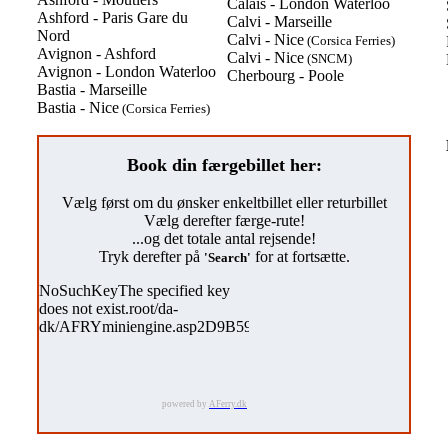
Calais - London Waterloo
Ashford - Paris Gare du
Calvi - Marseille
Nord
Calvi - Nice
(Corsica Ferries)
Avignon - Ashford
Calvi - Nice
(SNCM)
Avignon - London Waterloo
Cherbourg - Poole
Bastia - Marseille
Bastia - Nice
(Corsica Ferries)
Book din færgebillet her:
Vælg først om du ønsker enkeltbillet eller returbillet
Vælg derefter færge-rute!
...og det totale antal rejsende!
Tryk derefter på
for at fortsætte.
'Search'
powered by
AFerry.dk