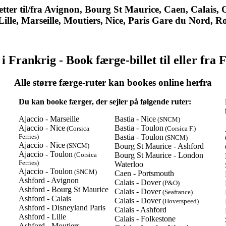
letter til/fra Avignon, Bourg St Maurice, Caen, Calais
Lille, Marseille, Moutiers, Nice, Paris Gare du Nord, R
i Frankrig - Book færge-billet til eller fra 
Alle større færge-ruter kan bookes online herfra
Du kan booke færger, der sejler på følgende ruter:
Ajaccio - Marseille
Bastia - Nice
(SNCM)
Ajaccio - Nice
Bastia - Toulon
(Corsica
(Corsica F.)
Ferries)
Bastia - Toulon
(SNCM)
Ajaccio - Nice
(SNCM)
Bourg St Maurice - Ashford
Ajaccio - Toulon
(Corsica
Bourg St Maurice - London
Ferries)
Waterloo
Ajaccio - Toulon
(SNCM)
Caen - Portsmouth
Ashford - Avignon
Calais - Dover
(P&O)
Ashford - Bourg St Maurice
Calais - Dover
(Seafrance)
Ashford - Calais
Calais - Dover
(Hoverspeed)
Ashford - Disneyland Paris
Calais - Ashford
Ashford - Lille
Calais - Folkestone
Ashford - Moutiers