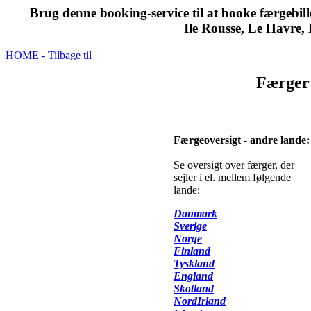
Brug denne booking-service til at booke færgebil
Ile Rousse, Le Havre, 
Færger 
Færgeoversigt - andre lande:
Se oversigt over færger, der
sejler i el. mellem følgende
lande:
Danmark
Sverige
Norge
Finland
Tyskland
England
Skotland
NordIrland