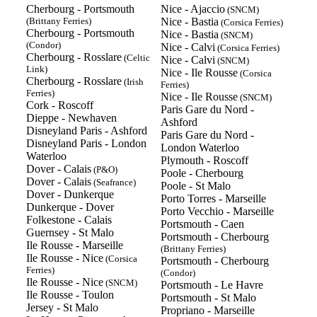
Cherbourg - Portsmouth
Nice - Ajaccio
(SNCM)
(Brittany Ferries)
Nice - Bastia
(Corsica Ferries)
Cherbourg - Portsmouth
Nice - Bastia
(SNCM)
(Condor)
Nice - Calvi
(Corsica Ferries)
Cherbourg - Rosslare
(Celtic
Nice - Calvi
(SNCM)
Link)
Nice - Ile Rousse
(Corsica
Cherbourg - Rosslare
(Irish
Ferries)
Ferries)
Nice - Ile Rousse
(SNCM)
Cork - Roscoff
Paris Gare du Nord -
Dieppe - Newhaven
Ashford
Disneyland Paris - Ashford
Paris Gare du Nord -
Disneyland Paris - London
London Waterloo
Waterloo
Plymouth - Roscoff
Dover - Calais
(P&O)
Poole - Cherbourg
Dover - Calais
(Seafrance)
Poole - St Malo
Dover - Dunkerque
Porto Torres - Marseille
Dunkerque - Dover
Porto Vecchio - Marseille
Folkestone - Calais
Portsmouth - Caen
Guernsey - St Malo
Portsmouth - Cherbourg
Ile Rousse - Marseille
(Brittany Ferries)
Ile Rousse - Nice
(Corsica
Portsmouth - Cherbourg
Ferries)
(Condor)
Ile Rousse - Nice
(SNCM)
Portsmouth - Le Havre
Ile Rousse - Toulon
Portsmouth - St Malo
Jersey - St Malo
Propriano - Marseille