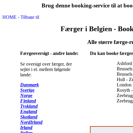
Brug denne booking-service til at book
Færger i Belgien - Book 
Alle større færge-
Færgeoversigt - andre lande:
Du kan booke færger, 
Ashford 
Se oversigt over færger, der
Brussels
sejler i el. mellem følgende
Brussels
lande:
Hull - Z
Danmark
London W
Sverige
Rosyth 
Norge
Zeebrug
Finland
Zeebrugg
Tyskland
England
Skotland
NordIrland
Irland
Italien