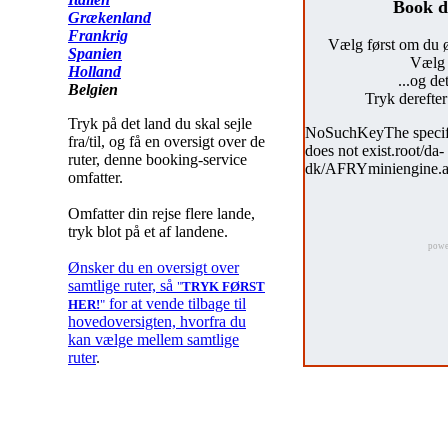
Book di
Grækenland
Frankrig
Vælg først om du øns
Spanien
Vælg 
Holland
...og de
Belgien
Tryk derefte
Tryk på det land du skal sejle
fra/til, og få en oversigt over de
ruter, denne booking-service
omfatter.
Omfatter din rejse flere lande,
tryk blot på et af landene.
powe
Ønsker du en oversigt over
samtlige ruter, så
"
TRYK FØRST
for at vende tilbage til
HER!
"
hovedoversigten, hvorfra du
kan vælge mellem samtlige
ruter
.