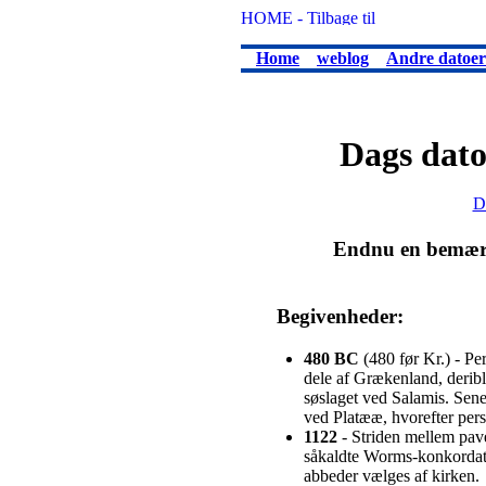
Home
weblog
Andre datoer
Dags dato
D
Endnu en bemærke
Begivenheder:
480 BC
(480 før Kr.) - Pe
dele af Grækenland, deribl
søslaget ved Salamis. Sene
ved Platææ, hvorefter pers
1122
- Striden mellem pave
såkaldte Worms-konkordat.
abbeder vælges af kirken.