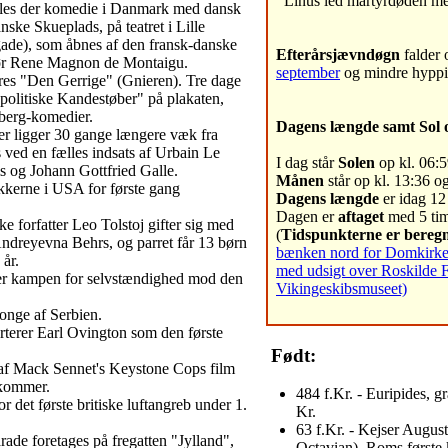
Linus led martyrdøden me
illes der komedie i Danmark med dansk
ske Skueplads, på teatret i Lille
de), som åbnes af den fransk-danske
Efterårsjævndøgn
falder 
ktør Rene Magnon de Montaigu.
september
og mindre hypp
res "Den Gerrige" (Gnieren). Tre dage
politiske Kandestøber" på plakaten,
lberg-komedier.
Dagens længde samt Sol 
er ligger 30 gange længere væk fra
 ved en fælles indsats af Urbain Le
I dag står
Solen
op kl. 06:5
 og Johann Gottfried Galle.
Månen
står op kl. 13:36 og
kerne i USA for første gang
Dagens længde
er idag 12 
Dagen er
aftaget
med 5 tim
e forfatter Leo Tolstoj gifter sig med
(
Tidspunkterne er beregn
Andreyevna Behrs, og parret får 13 børn
bænken nord for Domkirken 
år.
med udsigt over Roskilde 
er kampen for selvstændighed mod den
Vikingeskibsmuseet)
konge af Serbien.
rterer Earl Ovington som den første
Født:
af Mack Sennet's Keystone Cops film
dkommer.
484 f.Kr. - Euripides, g
r det første britiske luftangreb under 1.
Kr.
63 f.Kr. - Kejser August
rade foretages på fregatten "Jylland",
Octavian), Roms første ke