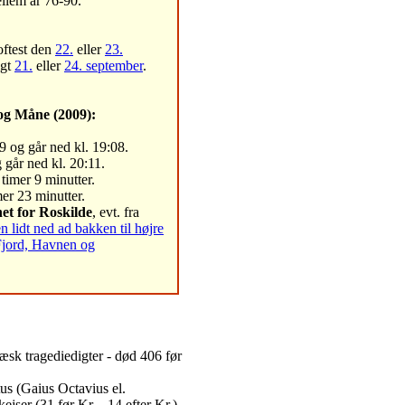
llem år 76-90.
oftest den
22.
eller
23.
igt
21.
eller
24. september
.
og Måne (2009):
9 og går ned kl. 19:08.
 går ned kl. 20:11.
timer 9 minutter.
er 23 minutter.
et for Roskilde
, evt. fra
lidt ned ad bakken til højre
Fjord, Havnen og
ræsk tragediedigter - død 406 før
us (Gaius Octavius el.
jser (31 før Kr. - 14 efter Kr.) -