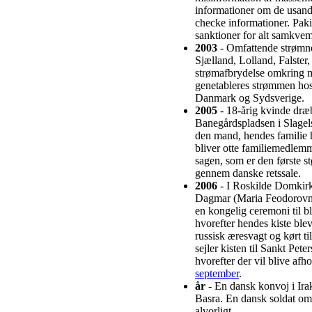
informationer om de usan
checke informationer. Paki
sanktioner for alt samkve
2003
- Omfattende strømned
Sjælland, Lolland, Falste
strømafbrydelse omkring m
genetableres strømmen hos 
Danmark og Sydsverige.
2005
- 18-årig kvinde dræb
Banegårdspladsen i Slagels
den mand, hendes familie
bliver otte familiemedlemm
sagen, som er den første st
gennem danske retssale.
2006
- I Roskilde Domkirke
Dagmar (Maria Feodorovna
en kongelig ceremoni til bl
hvorefter hendes kiste blev
russisk æresvagt og kørt ti
sejler kisten til Sankt Pe
hvorefter der vil blive af
september
.
år
- En dansk konvoj i Ir
Basra. En dansk soldat om
alvorligt.