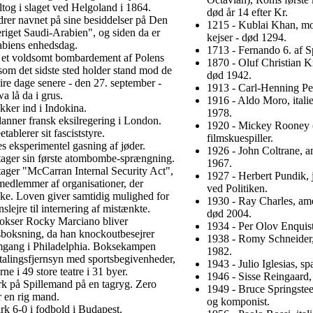
tog i slaget ved Helgoland i 1864.
død år 14 efter Kr.
er navnet på sine besiddelser på Den
1215 - Kublai Khan, mon
riget Saudi-Arabien", og siden da er
kejser - død 1294.
abiens enhedsdag.
1713 - Fernando 6. af S
 et voldsomt bombardement af Polens
1870 - Oluf Christian Kr
om det sidste sted holder stand mod de
død 1942.
Fire dage senere - den 27. september -
1913 - Carl-Henning Pe
 lå da i grus.
1916 - Aldo Moro, italie
kker ind i Indokina.
1978.
anner fransk eksilregering i London.
1920 - Mickey Rooney (
tablerer sit fasciststyre.
filmskuespiller.
s eksperimentel gasning af jøder.
1926 - John Coltrane, a
tager sin første atombombe-sprængning.
1967.
ger "McCarran Internal Security Act",
1927 - Herbert Pundik, j
 medlemmer af organisationer, der
ved Politiken.
ke. Loven giver samtidig mulighed for
1930 - Ray Charles, ame
slejre til internering af mistænkte.
død 2004.
okser Rocky Marciano bliver
1934 - Per Olov Enquist,
boksning, da han knockoutbesejrer
1938 - Romy Schneider, 
omgang i Philadelphia. Boksekampen
1982.
etalingsfjernsyn med sportsbegivenheder,
1943 - Julio Iglesias, s
ne i 49 store teatre i 31 byer.
1946 - Sisse Reingaard, 
k på Spillemand på en tagryg. Zero
1949 - Bruce Springstee
r en rig mand.
og komponist.
k 6-0 i fodbold i Budapest.