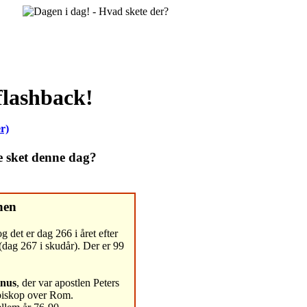
flashback!
r)
e sket denne dag?
nen
g det er dag 266 i året efter
(dag 267 i skudår). Der er 99
inus
, der var apostlen Peters
 biskop over Rom.