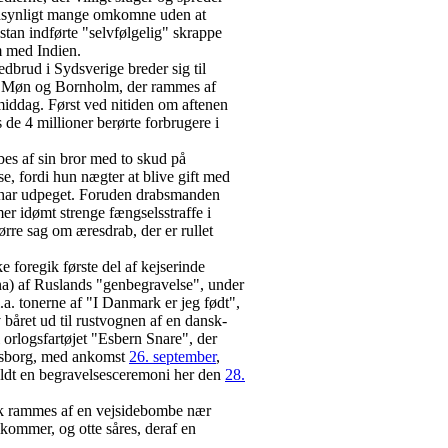
dsynligt mange omkomne uden at
stan indførte "selvfølgelig" skrappe
m med Indien.
brud i Sydsverige breder sig til
r, Møn og Bornholm, der rammes af
iddag. Først ved nitiden om aftenen
de 4 millioner berørte forbrugere i
es af sin bror med to skud på
e, fordi hun nægter at blive gift med
 har udpeget. Foruden drabsmanden
er idømt strenge fængselsstraffe i
ørre sag om æresdrab, der er rullet
 foregik første del af kejserinde
) af Ruslands "genbegravelse", under
.a. tonerne af "I Danmark er jeg født",
 båret ud til rustvognen af en dansk-
l orlogsfartøjet "Esbern Snare", der
tersborg, med ankomst
26. september
,
holdt en begravelsesceremoni her den
28.
ak rammes af en vejsidebombe nær
kommer, og otte såres, deraf en