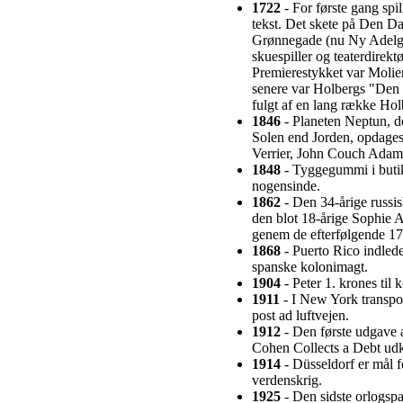
1722
- For første gang sp
tekst. Det skete på Den Dan
Grønnegade (nu Ny Adelga
skuespiller og teaterdire
Premierestykket var Molie
senere var Holbergs "Den 
fulgt af en lang række Ho
1846
- Planeten Neptun, d
Solen end Jorden, opdages
Verrier, John Couch Adams
1848
- Tyggegummi i butik
nogensinde.
1862
- Den 34-årige russisk
den blot 18-årige Sophie 
genem de efterfølgende 17 
1868
- Puerto Rico indled
spanske kolonimagt.
1904
- Peter 1. krones til 
1911
- I New York transpo
post ad luftvejen.
1912
- Den første udgave 
Cohen Collects a Debt u
1914
- Düsseldorf er mål fo
verdenskrig.
1925
- Den sidste orlogspa