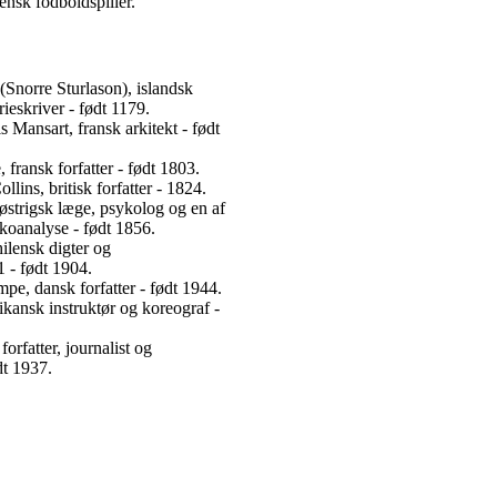
iensk fodboldspiller.
(Snorre Sturlason), islandsk
rieskriver - født 1179.
 Mansart, fransk arkitekt - født
fransk forfatter - født 1803.
lins, britisk forfatter - 1824.
strigsk læge, psykolog og en af
ykoanalyse - født 1856.
ilensk digter og
 - født 1904.
pe, dansk forfatter - født 1944.
kansk instruktør og koreograf -
orfatter, journalist og
dt 1937.