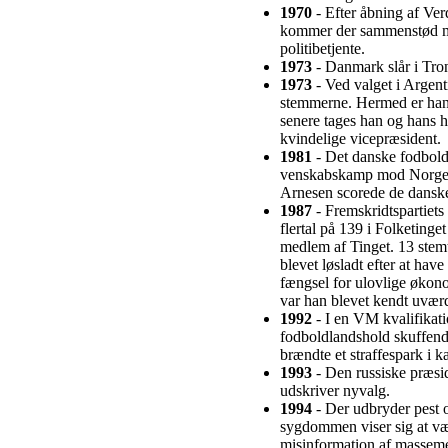
1970
- Efter åbning af Ve
kommer der sammenstød m
politibetjente.
1973
- Danmark slår i Tro
1973
- Ved valget i Argen
stemmerne. Hermed er han t
senere tages han og hans hu
kvindelige vicepræsident.
1981
- Det danske fodbold
venskabskamp mod Norge 
Arnesen scorede de dansk
1987
- Fremskridtspartiets 
flertal på 139 i Folketinget
medlem af Tinget. 13 stemt
blevet løsladt efter at have
fængsel for ulovlige økono
var han blevet kendt uværdi
1992
- I en VM kvalifikati
fodboldlandshold skuffend
brændte et straffespark i 
1993
- Den russiske præsid
udskriver nyvalg.
1994
- Der udbryder pest 
sygdommen viser sig at vær
misinformation af massemed