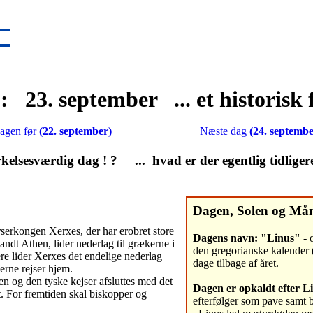
: 23. september ... et historisk 
agen før
(22. september)
Næste dag
(24. septembe
lsesværdig dag ! ? ... hvad er der egentlig tidliger
Dagen, Solen og Må
rserkongen Xerxes, der har erobret store
Dagens navn: "Linus"
- o
andt Athen, lider nederlag til grækerne i
den gregorianske kalender 
re lider Xerxes det endelige nederlag
dage tilbage af året.
erne rejser hjem.
n og den tyske kejser afsluttes med det
Dagen er opkaldt efter L
 For fremtiden skal biskopper og
efterfølger som pave samt