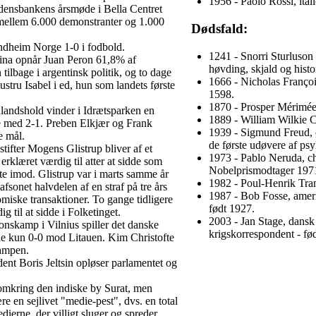
1956 - Paolo Rossi, ital
rdensbankens årsmøde i Bella Centret
ellem 6.000 demonstranter og 1.000
Dødsfald:
ndheim Norge 1-0 i fodbold.
1241 - Snorri Sturluson 
tina opnår Juan Peron 61,8% af
høvding, skjald og histo
ilbage i argentinsk politik, og to dage
1666 - Nicholas François
stru Isabel i ed, hun som landets første
1598.
1870 - Prosper Mérimée, 
landshold vinder i Idrætsparken en
1889 - William Wilkie Col
med 2-1. Preben Elkjær og Frank
1939 - Sigmund Freud, ø
e mål.
de første udøvere af ps
stifter Mogens Glistrup bliver af et
1973 - Pablo Neruda, ch
 erklæret værdig til atter at sidde som
Nobelprismodtager 1971
e imod. Glistrup var i marts samme år
1982 - Poul-Henrik Tram
 afsonet halvdelen af en straf på tre års
1987 - Bob Fosse, ameri
miske transaktioner. To gange tidligere
født 1927.
g til at sidde i Folketinget.
2003 - Jan Stage, dansk f
onskamp i Vilnius spiller det danske
krigskorrespondent - fø
e kun 0-0 mod Litauen. Kim Christofte
kampen.
ent Boris Jeltsin opløser parlamentet og
omkring den indiske by Surat, men
e en sejlivet "medie-pest", dvs. en total
ierne, der villigt sluger og spreder