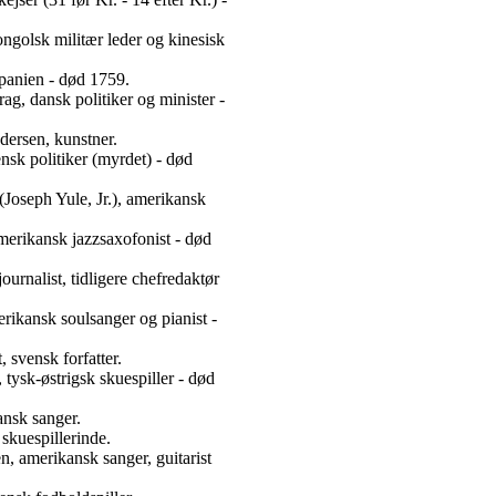
golsk militær leder og kinesisk
panien - død 1759.
ag, dansk politiker og minister -
dersen, kunstner.
nsk politiker (myrdet) - død
Joseph Yule, Jr.), amerikansk
merikansk jazzsaxofonist - død
ournalist, tidligere chefredaktør
rikansk soulsanger og pianist -
 svensk forfatter.
tysk-østrigsk skuespiller - død
pansk sanger.
skuespillerinde.
n, amerikansk sanger, guitarist