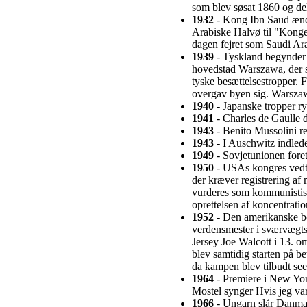
som blev søsat 1860 og del
1932
- Kong Ibn Saud ændr
Arabiske Halvø til "Konge
dagen fejret som Saudi Ar
1939
- Tyskland begynder
hovedstad Warszawa, der s
tyske besættelsestropper. 
overgav byen sig. Warszawa
1940
- Japanske tropper ry
1941
- Charles de Gaulle d
1943
- Benito Mussolini ree
1943
- I Auschwitz indlede
1949
- Sovjetunionen fore
1950
- USAs kongres vedta
der kræver registrering af
vurderes som kommunistis
oprettelsen af koncentration
1952
- Den amerikanske b
verdensmester i sværvægts
Jersey Joe Walcott i 13. 
blev samtidig starten på b
da kampen blev tilbudt seer
1964
- Premiere i New Yor
Mostel synger Hvis jeg va
1966
- Ungarn slår Danmar