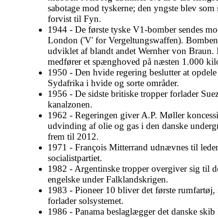
sabotage mod tyskerne; den yngste blev som s
forvist til Fyn.
1944 - De første tyske V1-bomber sendes m
London ('V' for Vergeltungswaffen). Bomben
udviklet af blandt andet Wernher von Braun.
medfører et spænghoved på næsten 1.000 kil
1950 - Den hvide regering beslutter at opdele
Sydafrika i hvide og sorte områder.
1956 - De sidste britiske tropper forlader Sue
kanalzonen.
1962 - Regeringen giver A.P. Møller koncess
udvinding af olie og gas i den danske under
frem til 2012.
1971 - François Mitterrand udnævnes til leder
socialistpartiet.
1982 - Argentinske tropper overgiver sig til d
engelske under Falklandskrigen.
1983 - Pioneer 10 bliver det første rumfartøj
forlader solsystemet.
1986 - Panama beslaglægger det danske skib 