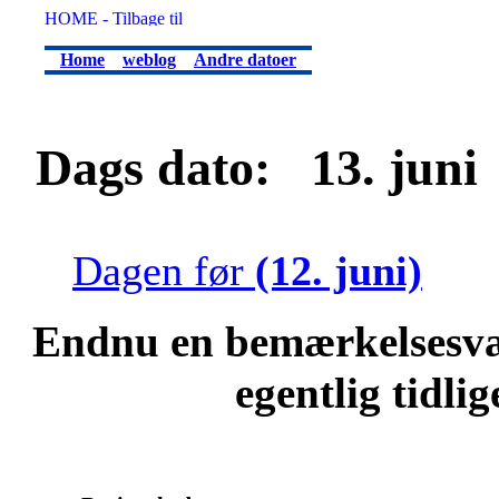
Home
weblog
Andre datoer
Dags dato: 13. juni .
Dagen før
(12. juni)
Endnu en bemærkelsesvæ
egentlig tidli