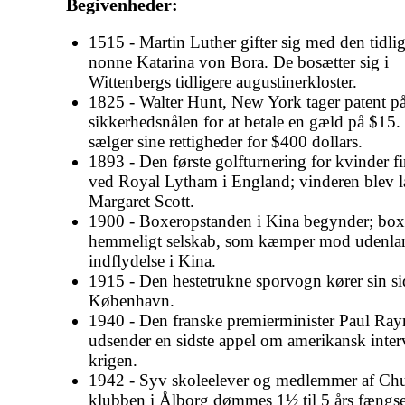
Begivenheder:
1515 - Martin Luther gifter sig med den tidli
nonne Katarina von Bora. De bosætter sig i
Wittenbergs tidligere augustinerkloster.
1825 - Walter Hunt, New York tager patent p
sikkerhedsnålen for at betale en gæld på $15
sælger sine rettigheder for $400 dollars.
1893 - Den første golfturnering for kvinder fi
ved Royal Lytham i England; vinderen blev 
Margaret Scott.
1900 - Boxeropstanden i Kina begynder; boxe
hemmeligt selskab, som kæmper mod udenla
indflydelse i Kina.
1915 - Den hestetrukne sporvogn kører sin sid
København.
1940 - Den franske premierminister Paul Ra
udsender en sidste appel om amerikansk inter
krigen.
1942 - Syv skoleelever og medlemmer af Chu
klubben i Ålborg dømmes 1½ til 5 års fængse