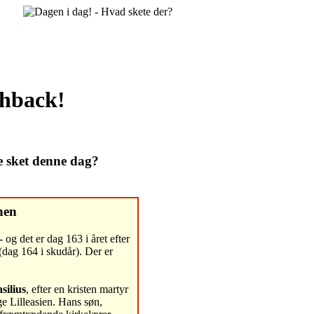
shback!
e sket denne dag?
nen
- og det er dag 163 i året efter
(dag 164 i skudår). Der er
silius
, efter en kristen martyr
ge Lilleasien. Hans søn,