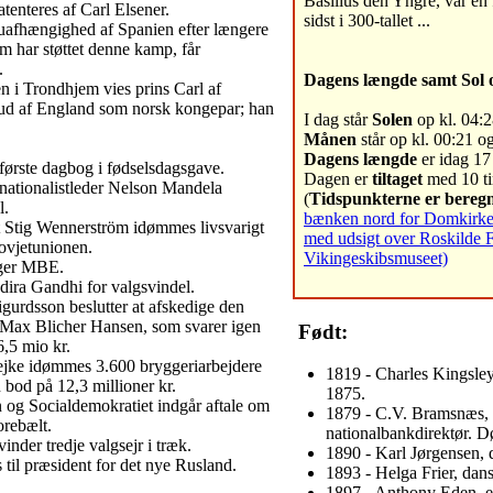
Basilius den Yngre, var en
enteres af Carl Elsener.
sidst i 300-tallet ...
 uafhængighed af Spanien efter længere
m har støttet denne kamp, får
.
Dagens længde samt Sol 
n i Trondhjem vies prins Carl af
d af England som norsk kongepar; han
I dag står
Solen
op kl. 04:2
Månen
står op kl. 00:21 og
Dagens længde
er idag 17
første dagbog i fødselsdagsgave.
Dagen er
tiltaget
med 10 ti
nationalistleder Nelson Mandela
(
Tidspunkterne er beregn
l.
bænken nord for Domkirken 
 Stig Wennerström idømmes livsvarigt
med udsigt over Roskilde 
ovjetunionen.
Vikingeskibsmuseet)
ager MBE.
dira Gandhi for valgsvindel.
gurdsson beslutter at afskedige den
Max Blicher Hansen, som svarer igen
Født:
6,5 mio kr.
rejke idømmes 3.600 bryggeriarbejdere
1819 - Charles Kingsley
bod på 12,3 millioner kr.
1875.
 og Socialdemokratiet indgår aftale om
1879 - C.V. Bramsnæs, d
orebælt.
nationalbankdirektør. 
nder tredje valgsejr i træk.
1890 - Karl Jørgensen, 
 til præsident for det nye Rusland.
1893 - Helga Frier, dan
1897 - Anthony Eden, en