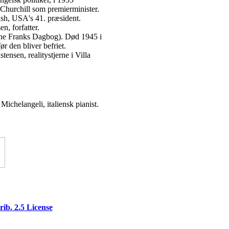
 Churchill som premierminister.
h, USA's 41. præsident.
n, forfatter.
ne Franks Dagbog). Død 1945 i
før den bliver befriet.
nsen, realitystjerne i Villa
Michelangeli, italiensk pianist.
ib. 2.5 License