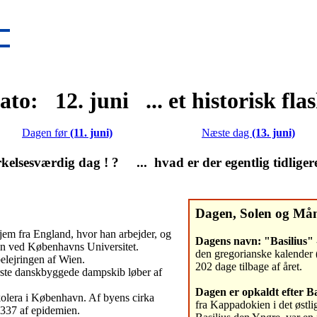
ato: 12. juni ... et historisk fla
Dagen før
(11. juni)
Næste dag
(13. juni)
lsesværdig dag ! ? ... hvad er der egentlig tidliger
Dagen, Solen og Må
em fra England, hvor han arbejder, og
Dagens navn: "Basilius"
atin ved Københavns Universitet.
den gregorianske kalender 
elejringen af Wien.
202 dage tilbage af året.
ørste danskbyggede dampskib løber af
Dagen er opkaldt efter Ba
kolera i København. Af byens cirka
fra Kappadokien i det østli
337 af epidemien.