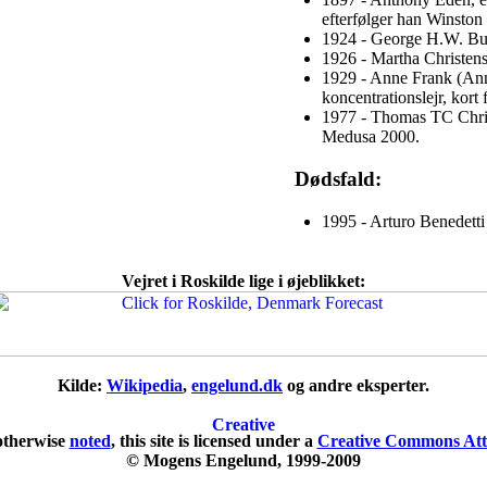
efterfølger han Winston
1924 - George H.W. Bus
1926 - Martha Christense
1929 - Anne Frank (An
koncentrationslejr, kort 
1977 - Thomas TC Christe
Medusa 2000.
Dødsfald:
1995 - Arturo Benedetti 
Vejret i Roskilde lige i øjeblikket:
Kilde:
Wikipedia
,
engelund.dk
og andre eksperter.
otherwise
noted
, this site is licensed under a
Creative Commons Attr
© Mogens Engelund, 1999-2009