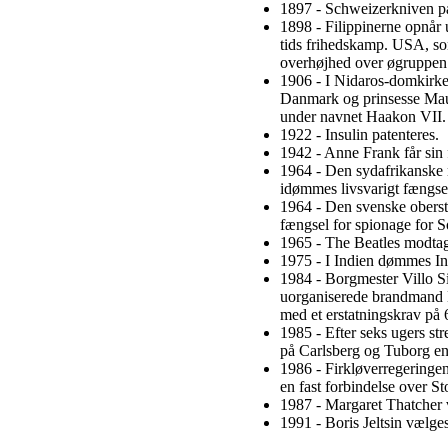
1897 - Schweizerkniven pat
1898 - Filippinerne opnår
tids frihedskamp. USA, so
overhøjhed over øgruppen
1906 - I Nidaros-domkirke
Danmark og prinsesse Mau
under navnet Haakon VII.
1922 - Insulin patenteres.
1942 - Anne Frank får sin 
1964 - Den sydafrikanske 
idømmes livsvarigt fængse
1964 - Den svenske oberst
fængsel for spionage for S
1965 - The Beatles modt
1975 - I Indien dømmes In
1984 - Borgmester Villo Si
uorganiserede brandmand 
med et erstatningskrav på 
1985 - Efter seks ugers st
på Carlsberg og Tuborg en 
1986 - Firkløverregeringen
en fast forbindelse over St
1987 - Margaret Thatcher vi
1991 - Boris Jeltsin vælges