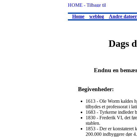
Home
weblog
Andre datoer
Dags d
Endnu en bemærke
Begivenheder:
1613 - Ole Worm kaldes hj
tilbydes et professorat i l
1683 - Tyrkerne indleder b
1830 - Frederik VI, det f
stablen.
1853 - Der er konstateret 
200.000 indbyggere dør 4.