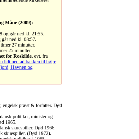
 fræmtrædende kirkelærer
og Måne (2009):
8 og går ned kl. 21:55.
 går ned kl. 08:57.
 timer 27 minutter.
mer 25 minutter.
et for Roskilde
, evt. fra
lidt ned ad bakken til højre
Fjord, Havnen og
, engelsk præst & forfatter. Død
ansk politiker, minister og
Død 1965.
dansk skuespiller. Død 1966.
sk skuespiller. (Død 1972).
gelsk politiker, i 1955