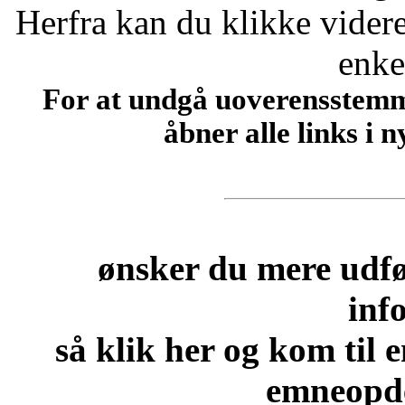
Herfra kan du klikke videre 
enkel
For at undgå uoverensstemme
åbner alle links i 
ønsker du mere udfør
inf
så klik her og kom til e
emneopde