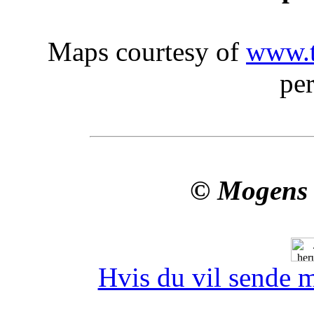
Maps courtesy of
www.t
pe
©
Mogens 
Hvis du vil sende m