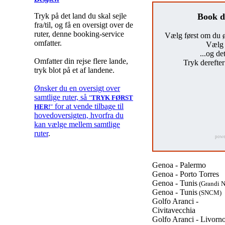
Tryk på det land du skal sejle
Book di
fra/til, og få en oversigt over de
ruter, denne booking-service
Vælg først om du øns
omfatter.
Vælg 
...og de
Omfatter din rejse flere lande,
Tryk derefte
tryk blot på et af landene.
Ønsker du en oversigt over
samtlige ruter, så
"
TRYK FØRST
for at vende tilbage til
HER!
"
hovedoversigten, hvorfra du
kan vælge mellem samtlige
ruter
.
powe
Genoa - Palermo
Genoa - Porto Torres
Genoa - Tunis
(Grandi N
Genoa - Tunis
(SNCM)
Golfo Aranci -
Civitavecchia
Golfo Aranci - Livorn