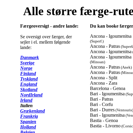
Alle større færge-rut
Færgeoversigt - andre lande:
Du kan booke færger, 
Ancona - Igoumenitsa
Se oversigt over færger, der
(Superf.)
sejler i el. mellem følgende
Ancona - Patras
(Superf
lande:
Ancona - Igoumenitsa
Ancona - Igoumenitsa
Danmark
(Minoan)
Sverige
Ancona - Patras
(Anek)
Norge
Ancona - Patras
(Minoa
Finland
Ancona - Split
Tyskland
Ancona - Zara
England
Barcelona - Genoa
Skotland
Bari - Igoumenitsa
(Supe
NordIrland
Bari - Patras
Irland
Bari - Corfu
Italien
Bari - Durres
(Ventouris
Grækenland
Bari - Igoumenitsa
(Ven
Frankrig
Bastia - Genoa
Spanien
Bastia - Livorno
(Corsic
Holland
Belgien