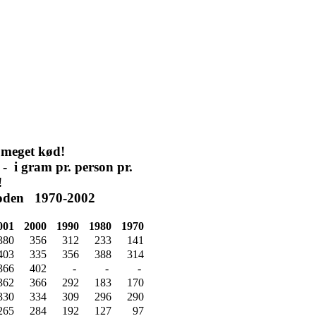
g meget kød!
- i gram pr. person pr.
!
rioden 1970-2002
001
2000
1990
1980
1970
380
356
312
233
141
403
335
356
388
314
366
402
-
-
-
362
366
292
183
170
330
334
309
296
290
265
284
192
127
97