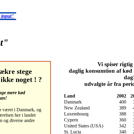
 input"
t"
Vi spiser rigti
 lækre stege
daglig konsumtion af kød 
dag
ikke noget ! ?
udvalgte år fra pe
ange mere kød
Land
2002
2
tan!
Danmark
400
New Zealand
389
p været i Danmark, og
Luxembourg
388
ærelsen her i landet
Cypern
360
en og diverse andre
United States (USA)
342
St. Lucia
340