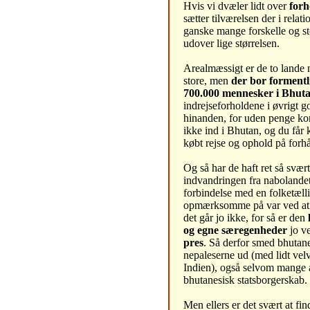
Hvis vi dvæler lidt over
forh
sætter tilværelsen der i relatio
ganske mange forskelle og sto
udover lige størrelsen.
Arealmæssigt er de to lande 
store, men
der bor formentl
700.000 mennesker i Bhut
indrejseforholdene i øvrigt g
hinanden, for uden penge k
ikke ind i Bhutan, og du får 
købt rejse og ophold på forh
Og så har de haft ret så svær
indvandringen fra nabolandet
forbindelse med en folketælli
opmærksomme på var ved at 
det går jo ikke, for så er den
og egne særegenheder
jo v
pres
. Så derfor smed bhutan
nepaleserne ud (med lidt velvi
Indien), også selvom mange 
bhutanesisk statsborgerskab.
Men ellers er det svært at fi