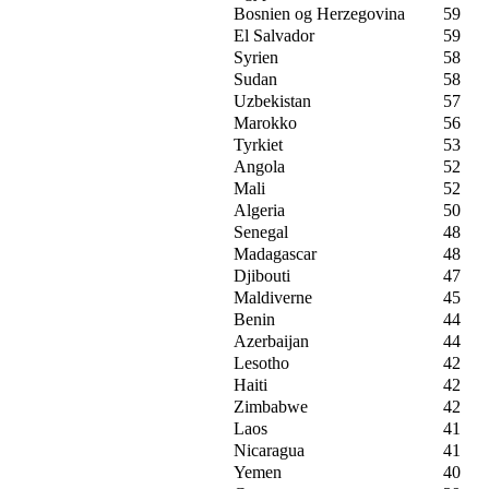
Bosnien og Herzegovina
59
El Salvador
59
Syrien
58
Sudan
58
Uzbekistan
57
Marokko
56
Tyrkiet
53
Angola
52
Mali
52
Algeria
50
Senegal
48
Madagascar
48
Djibouti
47
Maldiverne
45
Benin
44
Azerbaijan
44
Lesotho
42
Haiti
42
Zimbabwe
42
Laos
41
Nicaragua
41
Yemen
40