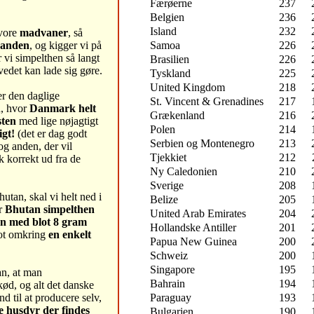
Færøerne
237
Belgien
236
Island
232
vore
madvaner
, så
Samoa
226
inanden
, og kigger vi på
r vi simpelthen så langt
Brasilien
226
edet kan lade sig gøre.
Tyskland
225
United Kingdom
218
er den daglige
St. Vincent & Grenadines
217
n, hvor
Danmark helt
Grækenland
216
sten
med lige nøjagtigt
Polen
214
igt!
(det er dag godt
Serbien og Montenegro
213
og anden, der vil
Tjekkiet
212
k korrekt ud fra de
Ny Caledonien
210
Sverige
208
utan, skal vi helt ned i
Belize
205
r
Bhutan simpelthen
United Arab Emirates
204
n med blot 8 gram
Hollandske Antiller
201
lot omkring
en enkelt
Papua New Guinea
200
Schweiz
200
Singapore
195
an, at man
Bahrain
194
ød, og alt det danske
Paraguay
193
nd til at producere selv,
e husdyr der findes
Bulgarien
190