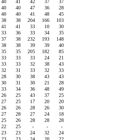
40
41
42
37
37
40
40
47
36
28
40
40
41
48
45
38
38
204
166
103
41
41
33
10
30
33
36
33
34
35
37
38
232
193
148
38
38
39
39
40
35
35
205
182
85
33
33
33
24
21
33
33
32
38
43
32
31
33
32
33
28
30
38
43
43
30
31
30
21
28
33
34
36
48
49
26
25
43
37
25
27
25
17
20
20
26
26
28
26
30
27
28
27
24
18
25
26
28
28
28
22
25
-
-
-
23
23
24
32
24
23
23
24
20
22