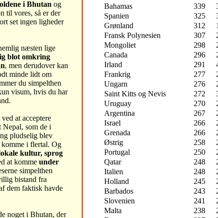
oldene i Bhutan
og
Bahamas
339
n til vores, så er der
Spanien
325
rt set ingen ligheder
Grønland
312
Fransk Polynesien
307
Mongoliet
298
nemlig næsten lige
Canada
296
ig blot omkring
Irland
291
an
, men derudover kan
Frankrig
277
odt minde lidt om
ommer du simpelthen
Ungarn
276
kun visum, hvis du har
Saint Kitts og Nevis
272
ånd.
Uruguay
270
Argentina
267
t ved at acceptere
Israel
266
 Nepal, som de i
Grenada
266
ng pludselig blev
Østrig
258
komme i flertal. Og
Portugal
250
lokale kultur, sprog
Qatar
248
ed at komme
under
eserne simpelthen
Italien
248
llig bistand fra
Holland
245
af dem faktisk havde
Barbados
243
Slovenien
241
Malta
238
nde noget i Bhutan, der