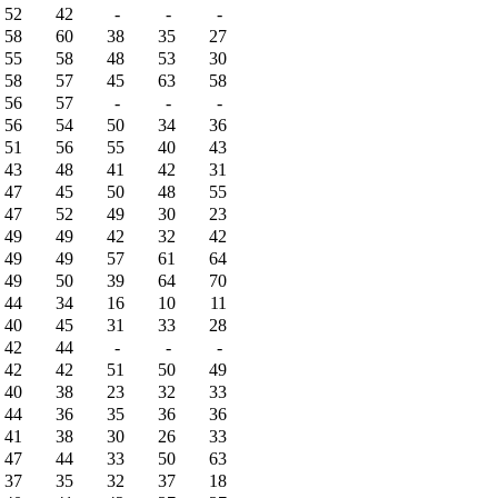
52
42
-
-
-
58
60
38
35
27
55
58
48
53
30
58
57
45
63
58
56
57
-
-
-
56
54
50
34
36
51
56
55
40
43
43
48
41
42
31
47
45
50
48
55
47
52
49
30
23
49
49
42
32
42
49
49
57
61
64
49
50
39
64
70
44
34
16
10
11
40
45
31
33
28
42
44
-
-
-
42
42
51
50
49
40
38
23
32
33
44
36
35
36
36
41
38
30
26
33
47
44
33
50
63
37
35
32
37
18