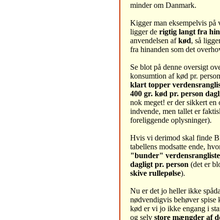
minder om Danmark.
Kigger man eksempelvis på 
ligger de
rigtig langt fra h
anvendelsen af
kød
, så ligge
fra hinanden som det overhov
Se blot på denne oversigt ov
konsumtion af kød pr. perso
klart topper verdensrangli
400 gr. kød pr. person dagl
nok meget! er der sikkert en 
indvende, men tallet er faktis
foreliggende oplysninger).
Hvis vi derimod skal finde Bh
tabellens modsatte ende, hvo
"bunder" verdensrangliste
dagligt pr. person
(det er b
skive rullepølse
).
Nu er det jo heller ikke spåd
nødvendigvis behøver spise k
kød er vi jo ikke engang i sta
og selv
store mængder af d