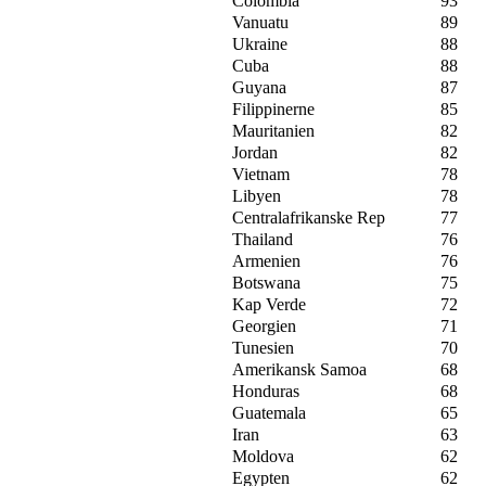
Colombia
93
Vanuatu
89
Ukraine
88
Cuba
88
Guyana
87
Filippinerne
85
Mauritanien
82
Jordan
82
Vietnam
78
Libyen
78
Centralafrikanske Rep
77
Thailand
76
Armenien
76
Botswana
75
Kap Verde
72
Georgien
71
Tunesien
70
Amerikansk Samoa
68
Honduras
68
Guatemala
65
Iran
63
Moldova
62
Egypten
62