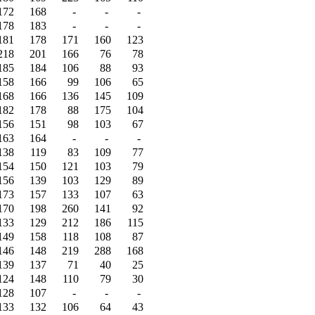
172
168
-
-
-
178
183
-
-
-
181
178
171
160
123
218
201
166
76
78
185
184
106
88
93
158
166
99
106
65
168
166
136
145
109
182
178
88
175
104
156
151
98
103
67
163
164
-
-
-
138
119
83
109
77
154
150
121
103
79
156
139
103
129
89
173
157
133
107
63
170
198
260
141
92
133
129
212
186
115
149
158
118
108
87
146
148
219
288
168
139
137
71
40
25
124
148
110
79
30
128
107
-
-
-
133
132
106
64
43