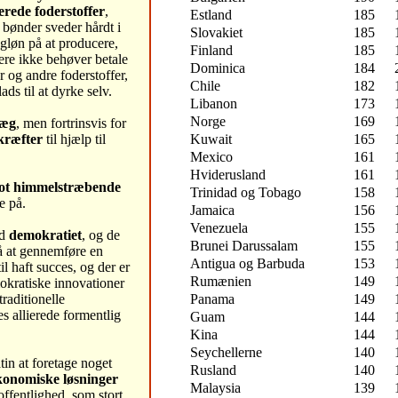
erede foderstoffer
,
Estland
185
bønder sveder hårdt i
Slovakiet
185
agløn på at producere,
Finland
185
re ikke behøver betale
Dominica
184
r og andre foderstoffer,
Chile
182
ds til at dyrke selv.
Libanon
173
Norge
169
æg
, men fortrinsvis for
Kuwait
165
kræfter
til hjælp til
Mexico
161
Hviderusland
161
flot himmelstræbende
Trinidad og Tobago
158
e på.
Jamaica
156
Venezuela
155
ed
demokratiet
, og de
Brunei Darussalam
155
på at gennemføre en
Antigua og Barbuda
153
l haft succes, og der er
Rumænien
149
okratiske innovationer
Panama
149
traditionelle
s allierede formentlig
Guam
144
Kina
144
Seychellerne
140
tin at foretage noget
Rusland
140
konomiske løsninger
Malaysia
139
ffentlighed, som stort