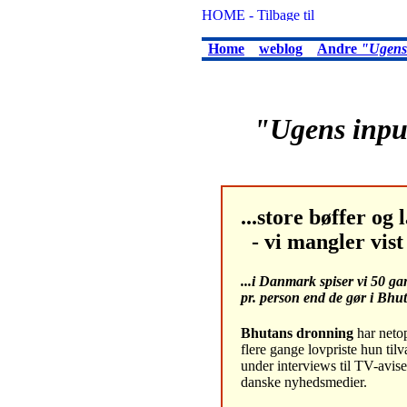
Home
weblog
Andre
"Ugens
"Ugens inpu
...store bøffer og
- vi mangler vist 
...i Danmark spiser vi 50 g
pr. person end de gør i Bhu
Bhutans dronning
har neto
flere gange lovpriste hun tilv
under interviews til TV-avis
danske nyhedsmedier.