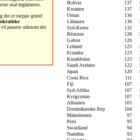
Bolivia
137
erne skal legitimeres.
Kroatien
137
Oman
136
og der er næppe grund
Lithauen
136
okratiske
 vil passere udenom det
Syd-Korea
132
Réunion
128
Gabon
126
Letland
125
Ecuador
123
Kazakhstan
123
Saudi Arabien
122
Japan
120
Costa Rica
111
Fiji
107
Syd-Afrika
107
Kyrgyzstan
107
Albanien
105
Dominikanske Rep
104
Makedonien
97
Peru
95
Swaziland
94
Namibia
93