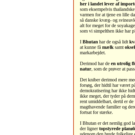
her i landet lever af import
som eksempelvis thailandske 
varmen for at tjene en lille d
så danske kvæg- og svineavle
alt for meget for de soyakage
som vi simpelthen ikke har pla
I
Bhutan
har de også lidt
kv
at kunne få
mælk
samt
okse
markarbejdet.
Derimod har de
en utrolig 
natur
, som de prøver at pass
Det kniber derimod mere m
forsøg, der hidtil har været 
demokratisering har ikke hidti
ikke meget, der tyder på dem
rent umiddelbart, dertil er de 
magthavende familier og dere
fortsat for stærke.
I Bhutan er det nemlig god la
der ligner
topstyrede planø
udenom den brede folkelige o