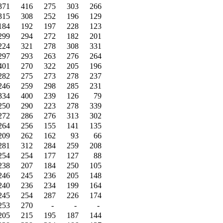
371
416
275
303
266
315
308
252
196
129
184
192
197
228
123
299
294
272
182
201
224
321
278
308
331
297
293
263
276
264
401
270
322
205
196
282
275
273
278
237
246
259
298
285
231
334
400
239
126
79
250
290
223
278
339
272
286
276
313
302
264
256
155
141
135
209
262
162
93
66
281
312
284
259
208
254
254
177
127
88
238
207
184
250
105
246
245
236
205
148
240
236
234
199
164
245
254
287
226
174
253
270
-
-
-
205
215
195
187
144