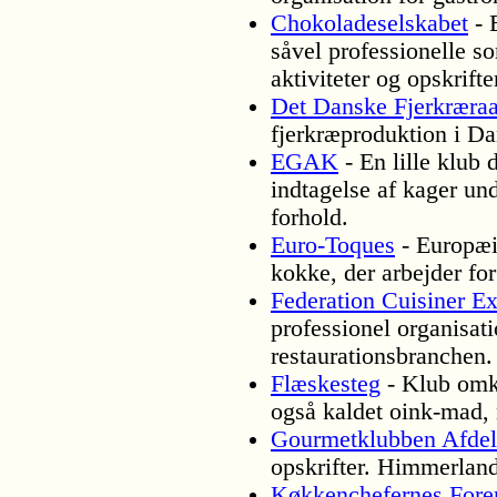
Chokoladeselskabet
- 
såvel professionelle s
aktiviteter og opskrifte
Det Danske Fjerkræra
fjerkræproduktion i D
EGAK
- En lille klub 
indtagelse af kager und
forhold.
Euro-Toques
- Europæis
kokke, der arbejder for
Federation Cuisiner Ex
professionel organisati
restaurationsbranchen.
Flæskesteg
- Klub omk
også kaldet oink-mad, 
Gourmetklubben Afdel
opskrifter. Himmerland
Køkkenchefernes Fore