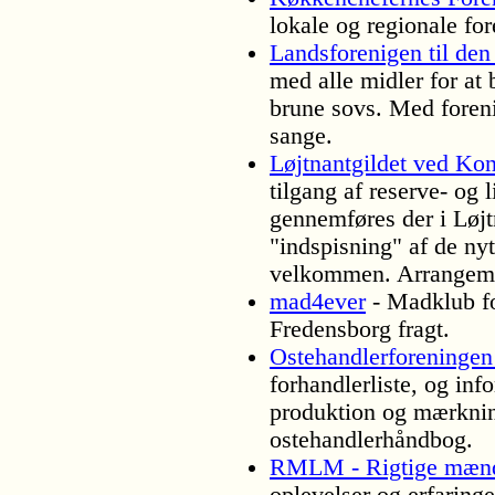
lokale og regionale for
Landsforenigen til den
med alle midler for at
brune sovs. Med foreni
sange.
Løjtnantgildet ved Kon
tilgang af reserve- og 
gennemføres der i Løjt
"indspisning" af de ny
velkommen. Arrangemen
mad4ever
- Madklub for
Fredensborg fragt.
Ostehandlerforeninge
forhandlerliste, og in
produktion og mærknin
ostehandlerhåndbog.
RMLM - Rigtige mænd
oplevelser og erfaring