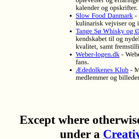
kalender og opskrifter.
Slow Food Danmark
- 
kulinarisk vejviser o
Tange Sø Whisky og Ø
kendskabet til og nyde
kvalitet, samt fremstil
Weber-logen.dk
- Webe
fans.
Ædedolkenes Klub
- M
medlemmer og billeder
Except where otherwi
under a
Creati