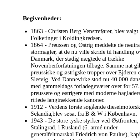
Begivenheder:
1863 - Christen Berg Venstrefører, blev valgt t
Folketinget i Koldingkredsen.
1864 - Preussen og Østrig meddelte de neutra
stormagter, at de nu ville skride til handling o
Danmark, der stadig nægtede at trække
Novemberforfatningen tilbage. Samme nat gi
preussiske og østrigske tropper over Ejderen 
Slesvig. Ved Dannevirke stod nu 40.000 dan
med gammeldags forladegeværer over for 57
preussere og østrigere med moderne baglader
riflede langtrækkende kanoner.
1912 - Verdens første søgående dieselmotors
Selandia,blev søsat fra B & W i København.
1943 - De store tyske styrker ved Østfronten,
Stalingrad, i Rusland (6. armé under
generalfeltmarskal Friedrich von Paulus), kap