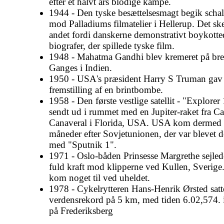
efter et halvt års blodige kampe.
1944 - Den tyske besættelsesmagt begik scha
mod Palladiums filmatelier i Hellerup. Det sk
andet fordi danskerne demonstrativt boykotte
biografer, der spillede tyske film.
1948 - Mahatma Gandhi blev kremeret på bre
Ganges i Indien.
1950 - USA's præsident Harry S Truman gav o
fremstilling af en brintbombe.
1958 - Den første vestlige satellit - "Explorer 
sendt ud i rummet med en Jupiter-raket fra C
Canaveral i Florida, USA. USA kom dermed 
måneder efter Sovjetunionen, der var blevet d
med "Sputnik 1".
1971 - Oslo-båden Prinsesse Margrethe sejle
fuld kraft mod klipperne ved Kullen, Sverige
kom noget til ved uheldet.
1978 - Cykelrytteren Hans-Henrik Ørsted satt
verdensrekord på 5 km, med tiden 6.02,574.
på Frederiksberg