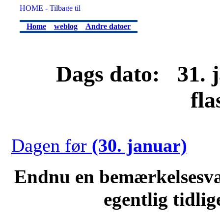
Home
weblog
Andre datoer
Dags dato: 31. j
fl
Dagen før
(30. januar)
Endnu en bemærkelsesvæ
egentlig tidli