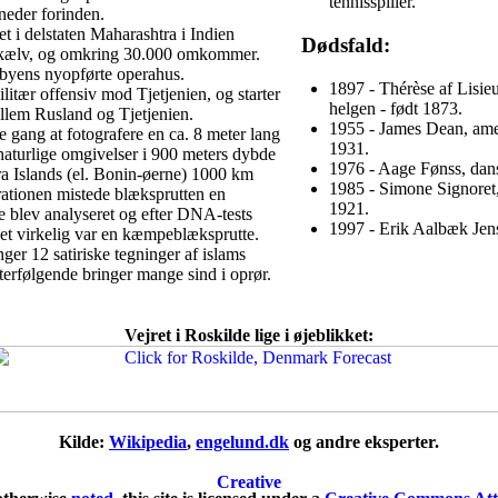
tennisspiller.
åneder forinden.
 i delstaten Maharashtra i Indien
Dødsfald:
dskælv, og omkring 30.000 omkommer.
 byens nyopførte operahus.
1897 - Thérèse af Lisieu
litær offensiv mod Tjetjenien, og starter
helgen - født 1873.
lem Rusland og Tjetjenien.
1955 - James Dean, amer
e gang at fotografere en ca. 8 meter lang
1931.
aturlige omgivelser i 900 meters dybde
1976 - Aage Fønss, dans
 Islands (el. Bonin-øerne) 1000 km
1985 - Simone Signoret, 
ationen mistede blæksprutten en
1921.
e blev analyseret og efter DNA-tests
1997 - Erik Aalbæk Jense
det virkelig var en kæmpeblæksprutte.
ger 12 satiriske tegninger af islams
rfølgende bringer mange sind i oprør.
Vejret i Roskilde lige i øjeblikket:
Kilde:
Wikipedia
,
engelund.dk
og andre eksperter.