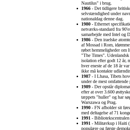
Nautilus" i brug.
1966
- Det tidligere briti
selvstændighed under navn
nationaldag denne dag.
1980
- Ethernet specifikat
netværks-standard fra 90'e
samarbejde med Intel og D
1986
- Den iraelske atom
af Mossad i Rom, idømmes 1
røbet hemmeligheder om I
"The Times". Udenlandsk 
isolation efter godt 12 år,
hver eneste af de 18 år var
ikke må kontakte udlænding
1987
- I Lhasa, Tibets ho
under de mest omfattende p
1989
- Der opstår diplomat
efter at over 3.600 østtysk
tæppets "huller" og har søg
Warszawa og Prag.
1990
- FN afholder sit før
med deltagelse af 71 konge
1991
- Bibliotekscentralen
1991
- Militærkup i Haiti 
populære og første demokr