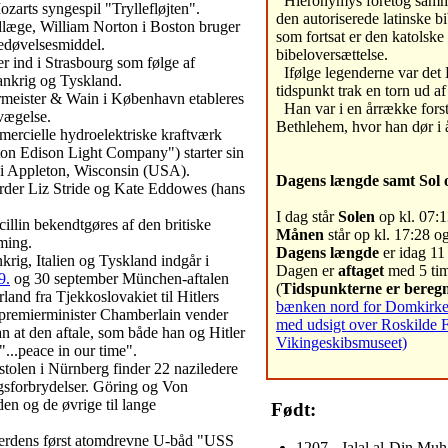
Hieronymys foretog samm
zarts syngespil "Tryllefløjten".
den autoriserede latinske b
læge, William Norton i Boston bruger
som fortsat er den katolske
edøvelsesmiddel.
bibeloversættelse.
r ind i Strasbourg som følge af
Ifølge legenderne var det
ankrig og Tyskland.
tidspunkt trak en torn ud af
rmeister & Wain i København etableres
Han var i en årrække forsta
vægelse.
Bethlehem, hvor han dør i 
mercielle hydroelektriske kraftværk
on Edison Light Company") starter sin
 i Appleton, Wisconsin (USA).
Dagens længde samt Sol 
rder Liz Stride og Kate Eddowes (hans
I dag står
Solen
op kl. 07:1
illin bekendtgøres af den britiske
Månen
står op kl. 17:28 og
ming.
Dagens længde
er idag 11 
krig, Italien og Tyskland indgår i
Dagen er
aftaget
med 5 tim
9.
og 30 september München-aftalen
(
Tidspunkterne er beregn
land fra Tjekkoslovakiet til Hitlers
bænken nord for Domkirken 
 premierminister Chamberlain vender
med udsigt over Roskilde 
an at den aftale, som både han og Hitler
Vikingeskibsmuseet)
 "...peace in our time".
tolen i Nürnberg finder 22 naziledere
igsforbrydelser. Göring og Von
en og de øvrige til lange
Født:
verdens først atomdrevne U-båd "USS
1207 - Jalal al-Din Mu