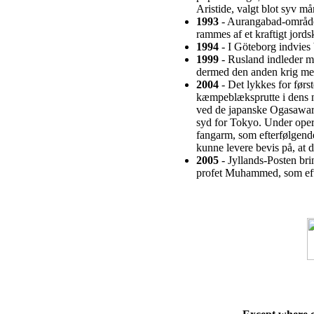
Aristide, valgt blot syv m
1993
- Aurangabad-området
rammes af et kraftigt jor
1994
- I Göteborg indvies
1999
- Rusland indleder mi
dermed den anden krig mel
2004
- Det lykkes for først
kæmpeblæksprutte i dens n
ved de japanske Ogasawara
syd for Tokyo. Under oper
fangarm, som efterfølgend
kunne levere bevis på, at 
2005
- Jyllands-Posten brin
profet Muhammed, som efte