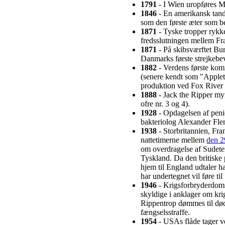
1791
- I Wien uropføres Mo
1846
- En amerikansk tand
som den første æter som b
1871
- Tyske tropper rykke
fredsslutningen mellem Fr
1871
- På skibsværftet Bu
Danmarks første strejkebe
1882
- Verdens første kom
(senere kendt som "Applet
produktion ved Fox River
1888
- Jack the Ripper my
ofre nr. 3 og 4).
1928
- Opdagelsen af penic
bakteriolog Alexander Fle
1938
- Storbritannien, Fran
nattetimerne mellem
den 2
om overdragelse af Sudeter
Tyskland. Da den britiske
hjem til England udtaler h
har undertegnet vil føre til
1946
- Krigsforbryderdoms
skyldige i anklager om kr
Rippentrop dømmes til død
fængselsstraffe.
1954
- USAs flåde tager 