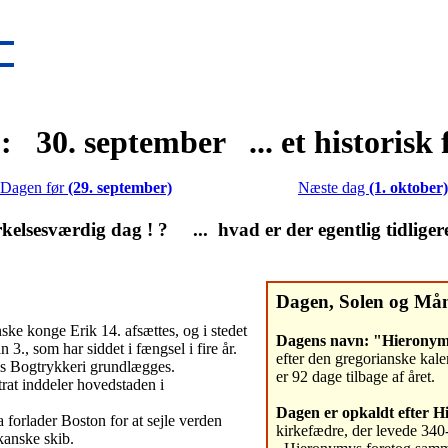
: 30. september ... et historisk 
Dagen før
(29. september)
Næste dag
(1. oktober)
lsesværdig dag ! ? ... hvad er der egentlig tidliger
Dagen, Solen og Må
ke konge Erik 14. afsættes, og i stedet
Dagens navn: "Hierony
 3., som har siddet i fængsel i fire år.
efter den gregorianske kale
s Bogtrykkeri grundlægges.
er 92 dage tilbage af året.
at inddeler hovedstaden i
Dagen er opkaldt efter 
 forlader Boston for at sejle verden
kirkefædre, der levede 340
kanske skib.