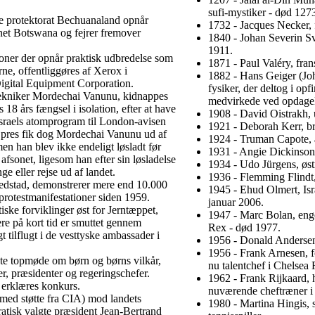
sufi-mystiker - død 127
ske protektorat Bechuanaland opnår
1732 - Jacques Necker, f
et Botswana og fejrer fremover
1840 - Johan Severin S
1911.
ioner der opnår praktisk udbredelse som
1871 - Paul Valéry, fran
rne, offentliggøres af Xerox i
1882 - Hans Geiger (Jo
igital Equipment Corporation.
fysiker, der deltog i opf
tekniker Mordechai Vanunu, kidnappes
medvirkede ved opdagel
8 års fængsel i isolation, efter at have
1908 - David Oistrakh, u
sraels atomprogram til London-avisen
1921 - Deborah Kerr, bri
pres fik dog Mordechai Vanunu ud af
1924 - Truman Capote, a
 men han blev ikke endeligt løsladt før
1931 - Angie Dickinson,
 afsonet, ligesom han efter sin løsladelse
1934 - Udo Jürgens, øst
e eller rejse ud af landet.
1936 - Flemming Flindt,
vedstad, demonstrerer mere end 10.000
1945 - Ehud Olmert, Isr
rotestmanifestationer siden 1959.
januar 2006.
iske forviklinger øst for Jerntæppet,
1947 - Marc Bolan, eng
ere på kort tid er smuttet gennem
Rex - død 1977.
t tilflugt i de vesttyske ambassader i
1956 - Donald Andersen,
1956 - Frank Arnesen, fo
ste topmøde om børn og børns vilkår,
nu talentchef i Chelsea 
r, præsidenter og regeringschefer.
1962 - Frank Rijkaard, 
 erklæres konkurs.
nuværende cheftræner i
(med støtte fra CIA) mod landets
1980 - Martina Hingis, 
atisk valgte præsident Jean-Bertrand