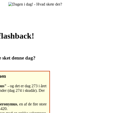
flashback!
e sket denne dag?
nen
mus"
- og det er dag 273 i året
nder (dag 274 i skudår). Der
Hieronymus
, en af de fire store
-420.