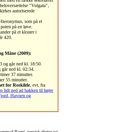
en med en række sekretærer
ibeloversættelse "Vulgata",
 kirkes autoriserede
 Hieronymus, som på et
 poten på en løve.
nder på et kloster i
år 420.
og Måne (2009):
3 og går ned kl. 18:50.
 går ned kl. 02:34.
timer 37 minutter.
er 55 minutter.
et for Roskilde
, evt. fra
lidt ned ad bakken til højre
Fjord, Havnen og
hammad Rumi, persisk digter og