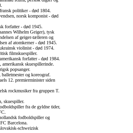
3.
ransk politiker - død 1804.
vendsen, norsk komponist - død
sk forfatter - død 1945.
hannes Wilhelm Geiger), tysk
indelsen af geiger-tælleren og
sen af atomkerner - død 1945.
krainsk violinist - død 1974.
tisk filmskuespiller.
merikansk forfatter - død 1984.
 amerikansk skuespillerinde.
rigsk popsanger.
 balletmester og koreograf.
aels 12. premierminister siden
elsk rockmusiker fra gruppen T.
 skuespiller.
dboldspiller fra de gyldne tider,
FC.
hollandsk fodboldspiller og
 FC Barcelona.
slovakisk-schweizisk