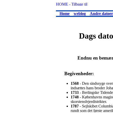
Home
weblog
Andre datoer
Dags dato
Endnu en bemærke
Begivenheder:
1568
- Den sindssyge svens
indsættes hans broder Johan
1733
- Berlingske Tidende
1748
- Københavns magistr
skorstensfejerdistrikter.
1787
- Sejlskibet Columbia
rundt som det første ameri