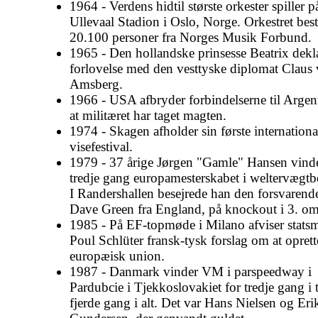
1964 - Verdens hidtil største orkester spiller p
Ullevaal Stadion i Oslo, Norge. Orkestret bes
20.100 personer fra Norges Musik Forbund.
1965 - Den hollandske prinsesse Beatrix dekla
forlovelse med den vesttyske diplomat Claus
Amsberg.
1966 - USA afbryder forbindelserne til Argent
at militæret har taget magten.
1974 - Skagen afholder sin første internationa
visefestival.
1979 - 37 årige Jørgen "Gamle" Hansen vinde
tredje gang europamesterskabet i weltervægt
I Randershallen besejrede han den forsvarende
Dave Green fra England, på knockout i 3. o
1985 - På EF-topmøde i Milano afviser statsm
Poul Schlüter fransk-tysk forslag om at oprett
europæisk union.
1987 - Danmark vinder VM i parspeedway i
Pardubcie i Tjekkoslovakiet for tredje gang i
fjerde gang i alt. Det var Hans Nielsen og Eri