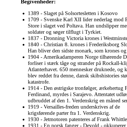
Begivenheder:
1389 - Slaget på Solsortesletten i Kosovo
1709 - Svenske Karl XII lider nederlag mod 
Store i slaget ved Poltava. Han undslipper me
soldater og søger tilflugt i Tyrkiet.
1837 - Dronning Victoria krones i Westminst
1840 - Christian 8. krones i Frederiksborg Slo
Han bliver den sidste monark, som krones og 
1904 - Amerikadamperen Norge tilhørende
forliser i stærk tåge og strander på Rockall-kl
Atlanterhavet. 650 mennesker druknede, og 
blev reddet fra denne, dansk skibshistories stø
katastrofe.
1914 - Den østrigske tronfølger, ærkehertug 
Ferdinand, myrdes i Sarajevo. Attentatet udlø
udbruddet af den 1. Verdenskrig en måned se
1919 - Versailles-freden underskrives af de
krigsførende parter fra 1. Verdenskrig.
1930 - Jetmotoren patenteres af Frank Whittle
1931 - En norsk fanger - Devold - okkuperer