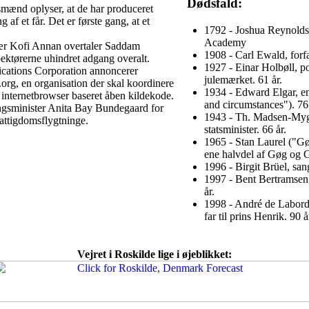
Dødsfald:
mænd oplyser, at de har produceret
af et får. Det er første gang, at et
1792 - Joshua Reynolds,
Academy
tær Kofi Annan overtaler Saddam
1908 - Carl Ewald, forfa
pektørerne uhindret adgang overalt.
1927 - Einar Holbøll, p
ations Corporation annoncerer
julemærket. 61 år.
org, en organisation der skal koordinere
1934 - Edward Elgar, e
 internetbrowser baseret åben kildekode.
and circumstances"). 76 
ngsminister Anita Bay Bundegaard for
1943 - Th. Madsen-Mygda
 fattigdomsflygtninge.
statsminister. 66 år.
1965 - Stan Laurel ("G
ene halvdel af Gøg og G
1996 - Birgit Brüel, san
1997 - Bent Bertramsen
år.
1998 - André de Labord
far til prins Henrik. 90 å
Vejret i Roskilde lige i øjeblikket: