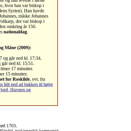
re og han levede i første
e, hvor han var biskop i
idens Syrien). Han havde
n Johannes, måske Johannes
likarp, der var biskop i
den omkring år 150.
es
nationaldag
.
og Måne (2009):
7 og går ned kl. 17:34.
 går ned kl. 15:51.
 timer 17 minutter.
er 15 minutter.
et for Roskilde
, evt. fra
lidt ned ad bakken til højre
Fjord, Havnen og
Død 1703.
Händel, tysk/engelsk komponist.