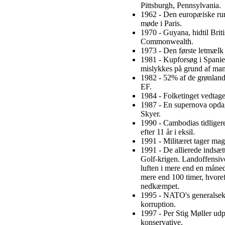
Pittsburgh, Pennsylvania.
1962 - Den europæiske rum
møde i Paris.
1970 - Guyana, hidtil Brit
Commonwealth.
1973 - Den første letmælk
1981 - Kupforsøg i Spanie
mislykkes på grund af mang
1982 - 52% af de grønland
EF.
1984 - Folketinget vedta
1987 - En supernova opdag
Skyer.
1990 - Cambodias tidliger
efter 11 år i eksil.
1991 - Militæret tager mag
1991 - De allierede indsæt
Golf-krigen. Landoffensiv
luften i mere end en måne
mere end 100 timer, hvoref
nedkæmpet.
1995 - NATO's generalsekr
korruption.
1997 - Per Stig Møller udpe
konservative.