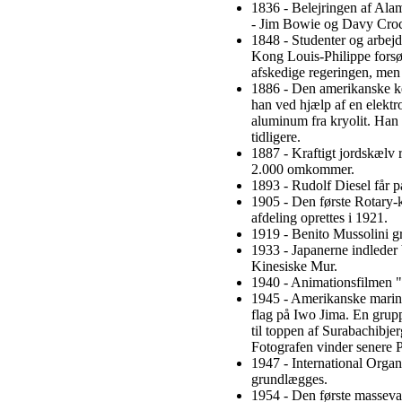
1836 - Belejringen af Ala
- Jim Bowie og Davy Croc
1848 - Studenter og arbejd
Kong Louis-Philippe forsø
afskedige regeringen, men
1886 - Den amerikanske ke
han ved hjælp af en elektro
aluminum fra kryolit. Han 
tidligere.
1887 - Kraftigt jordskælv
2.000 omkommer.
1893 - Rudolf Diesel får p
1905 - Den første Rotary-k
afdeling oprettes i 1921.
1919 - Benito Mussolini gru
1933 - Japanerne indleder 
Kinesiske Mur.
1940 - Animationsfilmen "
1945 - Amerikanske marine
flag på Iwo Jima. En grupp
til toppen af Surabachibjer
Fotografen vinder senere Pu
1947 - International Organ
grundlægges.
1954 - Den første masseva