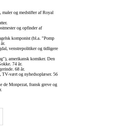
 maler og medstifter af Royal
tter.
ostmester og opfinder af
ngelsk komponist (bl.a. "Pomp
år.
l, venstrepolitiker og tidligere
øg"), amerikansk komiker. Den
okke. 74 år.
gerinde. 68 år.
, TV-vært og nyhedsoplæser. 56
e de Monpezat, fransk greve og
r.