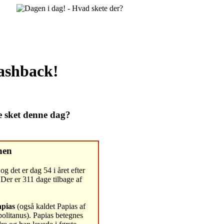
lashback!
e sket denne dag?
nen
og det er dag 54 i året efter
Der er 311 dage tilbage af
apias
(også kaldet Papias af
politanus). Papias betegnes