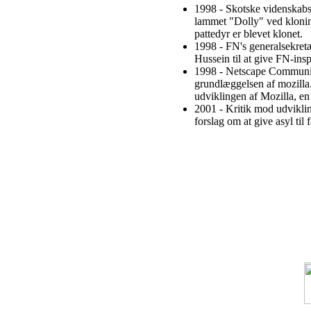
1998 - Skotske videnskabs
lammet "Dolly" ved kloning 
pattedyr er blevet klonet.
1998 - FN's generalsekre
Hussein til at give FN-ins
1998 - Netscape Communic
grundlæggelsen af mozilla.
udviklingen af Mozilla, en
2001 - Kritik mod udvikli
forslag om at give asyl til