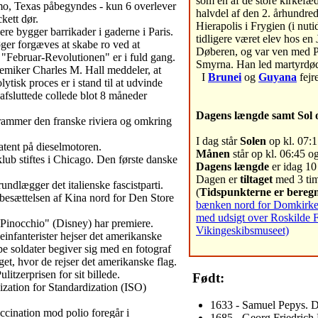
som en af de store kirkefæd
mo, Texas påbegyndes - kun 6 overlever
halvdel af den 2. århundred
kett dør.
Hierapolis i Frygien (i nut
ere bygger barrikader i gaderne i Paris.
tidligere været elev hos e
ger forgæves at skabe ro ved at
Døberen, og var ven med Po
 "Februar-Revolutionen" er i fuld gang.
Smyrna. Han led martyrdø
miker Charles M. Hall meddeler, at
I
Brunei
og
Guyana
fejr
lytisk proces er i stand til at udvinde
afsluttede collede blot 8 måneder
Dagens længde samt Sol 
 rammer den franske riviera og omkring
I dag står
Solen
op kl. 07:1
atent på dieselmotoren.
Månen
står op kl. 06:45 og
lub stiftes i Chicago. Den første danske
Dagens længde
er idag 10
Dagen er
tiltaget
med 3 tim
ndlægger det italienske fascistparti.
(
Tidspunkterne er beregn
besættelsen af Kina nord for Den Store
bænken nord for Domkirken 
med udsigt over Roskilde 
Pinocchio" (Disney) har premiere.
Vikingeskibsmuseet)
infanterister hejser det amerikanske
e soldater begiver sig med en fotograf
get, hvor de rejser det amerikanske flag.
litzerprisen for sit billede.
Født:
ization for Standardization (ISO)
1633 - Samuel Pepys. 
ccination mod polio foregår i
1685 - Georg Friedrich 