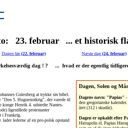
o: 23. februar ... et historisk f
Dagen før
(22. februar)
Næste dag
(24. februar)
lsesværdig dag ! ? ... hvad er der egentlig tidliger
Dagen, Solen og Må
ohannes Gutenberg at trykke sin bibel.
Dagens navn: "Papias"
- 
r "Den 5. Huguenotkrig", der varede til
den gregorianske kalender. 
e konge Henrik 4. udstedte Nantes-
året (312 i skudår).
ode) ligestillede protestanter
 i Frankrig.
Dagen er opkaldt efter P
 lader lederne af en pro-polsk opstand
Hierapolis el. Papias Hiera