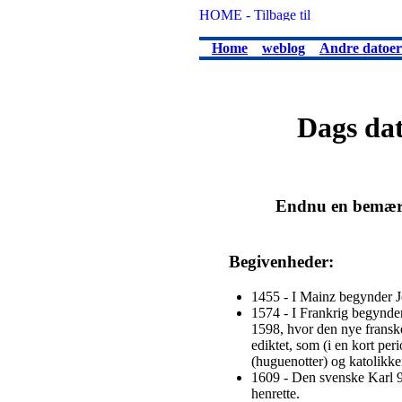
Home
weblog
Andre datoer
Dags dat
Endnu en bemærke
Begivenheder:
1455 - I Mainz begynder J
1574 - I Frankrig begynde
1598, hvor den nye fransk
ediktet, som (i en kort peri
(huguenotter) og katolikker
1609 - Den svenske Karl 9.
henrette.