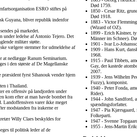
Død 1759.
fartsorganisation ESRO stiftes på
1850 - Cesar Ritz, grund
Død 1918.
isk Guyana, bliver republik indenfor
1883 - Victor Flemming,
(Wizard of OZ).
 sendes på markedet.
1899 - Erich Kästner, ty
n under ledelse af Antonio Tejero. Det
Männer im Schnee). Dø
lende militær støtte.
1901 - Ivar Lo-Johansson
ske vælgere stemmer for udmeldelse af
1909 - Hans Kurt, dansk
1968.
ger at nedlægge Ranum Seminarium.
1915 - Paul Tibbets, ame
es i den største af De Magellanske
Gay, der kastede atom
2007.
e præsident fyrst Sihanouk vender hjem
1939 - Jens Wilhelm Pe
Fuzzy), komponist.
ten i Thailand.
1940 - Peter Fonda, ame
ter en offensiv på landjorden under
Rider).
en kom efter at man havde bombet fra
1944 - John Sandford, a
d. Landoffensiven varer ikke meget
spændingsforfatter.
ter modstanden fra irakerne er
1947 - Pia Kjærsgaard,
Folkeparti.
etær Willy Claes beskyldes for
1947 - Svenne Topgaard
1955 - Jens-Martin Eriks
ges til politisk leder af de