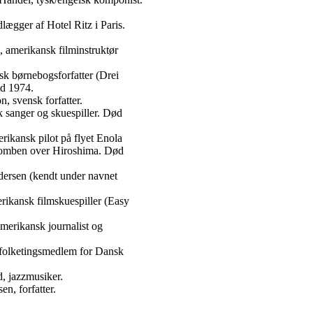
lægger af Hotel Ritz i Paris.
 amerikansk filminstruktør
sk børnebogsforfatter (Drei
d 1974.
, svensk forfatter.
 sanger og skuespiller. Død
rikansk pilot på flyet Enola
bomben over Hiroshima. Død
dersen (kendt under navnet
rikansk filmskuespiller (Easy
merikansk journalist og
 folketingsmedlem for Dansk
, jazzmusiker.
en, forfatter.