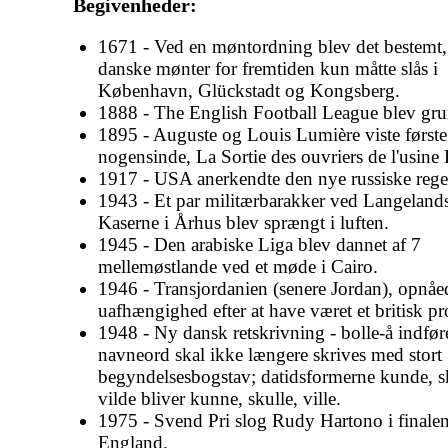
Begivenheder:
1671 - Ved en møntordning blev det bestemt,
danske mønter for fremtiden kun måtte slås i
København, Glückstadt og Kongsberg.
1888 - The English Football League blev gru
1895 - Auguste og Louis Lumière viste første
nogensinde, La Sortie des ouvriers de l'usine
1917 - USA anerkendte den nye russiske rege
1943 - Et par militærbarakker ved Langeland
Kaserne i Århus blev sprængt i luften.
1945 - Den arabiske Liga blev dannet af 7
mellemøstlande ved et møde i Cairo.
1946 - Transjordanien (senere Jordan), opnåe
uafhængighed efter at have været et britisk pr
1948 - Ny dansk retskrivning - bolle-å indfør
navneord skal ikke længere skrives med stort
begyndelsesbogstav; datidsformerne kunde, s
vilde bliver kunne, skulle, ville.
1975 - Svend Pri slog Rudy Hartono i finalen
England.