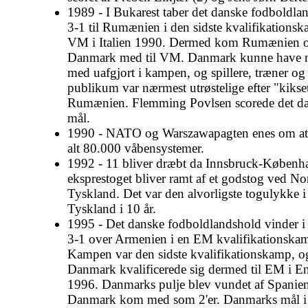
1989 - I Bukarest taber det danske fodboldla
3-1 til Rumænien i den sidste kvalifikationsk
VM i Italien 1990. Dermed kom Rumænien o
Danmark med til VM. Danmark kunne have 
med uafgjort i kampen, og spillere, træner og
publikum var nærmest utrøstelige efter "kikset
Rumænien. Flemming Povlsen scorede det d
mål.
1990 - NATO og Warszawapagten enes om at s
alt 80.000 våbensystemer.
1992 - 11 bliver dræbt da Innsbruck-Københ
eksprestoget bliver ramt af et godstog ved No
Tyskland. Det var den alvorligste togulykke i
Tyskland i 10 år.
1995 - Det danske fodboldlandshold vinder i
3-1 over Armenien i en EM kvalifikationska
Kampen var den sidste kvalifikationskamp, o
Danmark kvalificerede sig dermed til EM i E
1996. Danmarks pulje blev vundet af Spanie
Danmark kom med som 2'er. Danmarks mål 