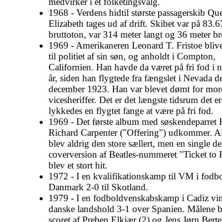
medvirker i et folketingsvalg.
1968 - Verdens hidtil største passagerskib Qu
Elizabeth tages ud af drift. Skibet var på 83.
bruttoton, var 314 meter langt og 36 meter br
1969 - Amerikaneren Leonard T. Fristoe blive
til politiet af sin søn, og anholdt i Compton,
Californien. Han havde da været på fri fod i 
år, siden han flygtede fra fængslet i Nevada d
december 1923. Han var blevet dømt for mor
vicesheriffer. Det er det længste tidsrum det er
lykkedes en flygtet fange at være på fri fod.
1969 - Det første album med søskendeparret 
Richard Carpenter ("Offering") udkommer. 
blev aldrig den store sællert, men en single de
coverversion af Beatles-nummeret "Ticket to 
blev et stort hit.
1972 - I en kvalifikationskamp til VM i fodbo
Danmark 2-0 til Skotland.
1979 - I en fodboldvenskabskamp i Cadiz vin
danske landshold 3-1 over Spanien. Målene b
scoret af Preben Elkjær (2) og Jens Jørn Berte