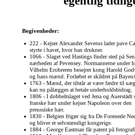
egentlig tidli
Begivenheder:
222 - Kejser Alexander Severus lader pave Ca
styrte i havet, hvor han drukner.
1066 - Slaget ved Hastings finder sted på Senl
nærheden af Pevensey. Normannerne under h
Vilhelm Erobreren besejrer kong Harold Go
og hans mænd. Forløbet er skildret på Bayeux
1763 - Mænd, der tilstår at være fædre til uæ
kan nu pålægges at betale underholdsbidrag.
1806 - I dobbeltslaget ved Jena og Auerstädt 
franske hær under kejser Napoleon over den
preussiske hær.
1830 - Belgien frigør sig fra De Forenede Ne
og bliver et selvstændigt kongerige.
1884 - George Eastman får patent på fotografi