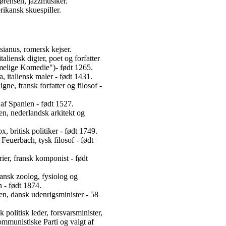
ørensen, jazzmusiker.
ikansk skuespiller.
sianus, romersk kejser.
taliensk digter, poet og forfatter
elige Komedie")- født 1265.
 italiensk maler - født 1431.
ne, fransk forfatter og filosof -
I af Spanien - født 1527.
n, nederlandsk arkitekt og
, britisk politiker - født 1749.
euerbach, tysk filosof - født
er, fransk komponist - født
ansk zoolog, fysiolog og
 - født 1874.
n, dansk udenrigsminister - 58
 politisk leder, forsvarsminister,
mmunistiske Parti og valgt af