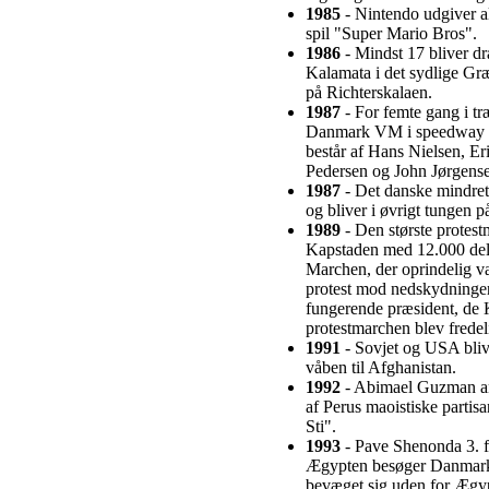
1985
- Nintendo udgiver all
spil "Super Mario Bros".
1986
- Mindst 17 bliver dr
Kalamata i det sydlige Græ
på Richterskalaen.
1987
- For femte gang i tr
Danmark VM i speedway fo
består af Hans Nielsen, 
Pedersen og John Jørgens
1987
- Det danske mindreta
og bliver i øvrigt tungen p
1989
- Den største protest
Kapstaden med 12.000 del
Marchen, der oprindelig var
protest mod nedskydningen
fungerende præsident, de 
protestmarchen blev fredel
1991
- Sovjet og USA blive
våben til Afghanistan.
1992
- Abimael Guzman anh
af Perus maoistiske parti
Sti".
1993
- Pave Shenonda 3. fr
Ægypten besøger Danmark s
bevæget sig uden for Ægyp