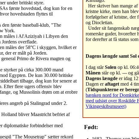
Karthago.
r under britiskt styre.
Her skriver han mange af 
As første hovedstad, dog kun for en
kristne kirke, men han blev 
 hvor hovedstaden flyttes til
forfølgelser af kristne, der
og Diocletian.
den første baseball-klub, "The
Under sit fangenskab nægte
w York.
romerske guder, hvorefter h
 måles i Al'Aziziyah i Libyen den
for derefter at få status som
å Jordens overflade.
en måles der 58°C i skyggen, hvilket er
ur, der er målt på Jorden.
Dagens længde samt Sol 
r general Primo de Rivera magten og
I dag står
Solen
op kl. 06:4
ke styrker på cirka 300.000 mand
Månen
står op kl. --- og g
 mod Egypten. De kun 30.000 britiske
Dagens længde
er idag 12
umiddelbart tilbage, dog kun for senere at
Dagen er
aftaget
med 4 tim
. Efter flere ugers offensiv blev
(
Tidspunkterne er beregn
il fange, og Mussolinis drøm om at erobre
bænken nord for Domkirken 
med udsigt over Roskilde 
eres angreb på Stalingrad under 2.
Vikingeskibsmuseet)
 Holland bliver Maastricht befriet af
er diplomatiske forbindelser med
Født:
kuespil "The Mousetrap" sætter rekord
1682 - Thomas von West