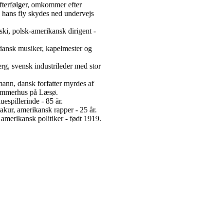
terfølger, omkommer efter
 hans fly skydes ned undervejs
i, polsk-amerikansk dirigent -
dansk musiker, kapelmester og
g, svensk industrileder med stor
ann, dansk forfatter myrdes af
sommerhus på Læsø.
uespillerinde - 85 år.
kur, amerikansk rapper - 25 år.
amerikansk politiker - født 1919.