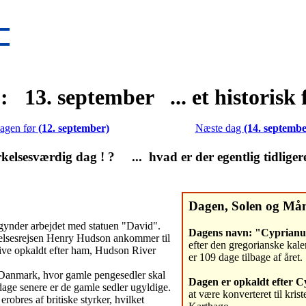
: 13. september ... et historisk 
agen før
(12. september)
Næste dag
(14. septembe
lsesværdig dag ! ? ... hvad er der egentlig tidliger
Dagen, Solen og Må
ynder arbejdet med statuen "David".
Dagens navn: "Cyprianu
elsesrejsen Henry Hudson ankommer til
efter den gregorianske kale
live opkaldt efter ham, Hudson River
er 109 dage tilbage af året.
Danmark, hvor gamle pengesedler skal
Dagen er opkaldt efter C
age senere er de gamle sedler ugyldige.
at være konverteret til kri
robres af britiske styrker, hvilket