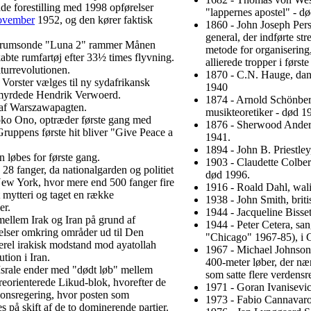
e forestilling med 1998 opførelser
"lappernes apostel" - d
ovember
1952, og den kører faktisk
1860 - John Joseph Per
general, der indførte str
e rumsonde "Luna 2" rammer Månen
metode for organisering,
bte rumfartøj efter 33½ times flyvning.
allierede tropper i først
turrevolutionen.
1870 - C.N. Hauge, dans
 Vorster vælges til ny sydafrikansk
1940
 myrdede Hendrik Verwoerd.
1874 - Arnold Schönber
 af Warszawapagten.
musikteoretiker - død 1
ko Ono, optræder første gang med
1876 - Sherwood Anders
ruppens første hit bliver "Give Peace a
1941.
1894 - John B. Priestley,
løbes for første gang.
1903 - Claudette Colbert
8 fanger, da nationalgarden og politiet
død 1996.
New York, hvor mere end 500 fanger fire
1916 - Roald Dahl, walis
 mytteri og taget en række
1938 - John Smith, briti
er.
1944 - Jacqueline Bisset,
mellem Irak og Iran på grund af
1944 - Peter Cetera, sa
melser omkring områder ud til Den
"Chicago" 1967-85), i
erel irakisk modstand mod ayatollah
1967 - Michael Johnson,
tion i Iran.
400-meter løber, der nær
Israle ender med "dødt løb" mellem
som satte flere verdensr
reorienterede Likud-blok, hvorefter de
1971 - Goran Ivanisevic,
ionsregering, hvor posten som
1973 - Fabio Cannavaro, 
s på skift af de to dominerende partier.