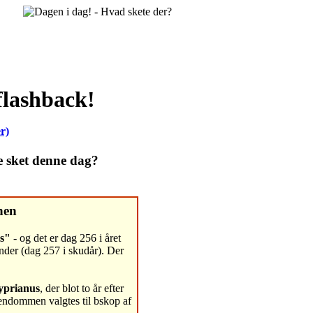
flashback!
r)
e sket denne dag?
nen
s"
- og det er dag 256 i året
nder (dag 257 i skudår). Der
yprianus
, der blot to år efter
stendommen valgtes til bskop af