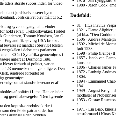
1976 - Jan Lynggaard S
e tiders største succes inden for video-
1980 - Jason Cook, amer
æbt da et jordskælv raserer byen
Dødsfald:
kenland. Jordskælvet blev målt til 6,2
81 - Titus Flavius Vespa
æk - og syvende gang i alt - vinder
1321 - Dante Alighieri, i
r hold i Prag, Tjekkoslovakiet. Holdet
(af bl.a. "Den Guddomm
Erik Gundersen, Tommy Knudsen, Jan O.
1506 - Andrea Mantegna,
en. England fik sølv og USA bronze.
1592 - Michel de Montaig
l bevarer sit mandat i Slesvig-Holsten
født 1533.
å vægtskålen i delstatens parlament.
1598 - Philip (Felipe) I
march i 30 år i Sydafrika gennemføres i
1657 - Jacob van Campe
tagere anført af Desmond Tutu.
kunstner.
 blevet forbudt af politiet, var en
1806 - Charles James Fox
 af 23 mennesker en uge tidligere. Den
1872 - Ludwig Andreas F
Klerk, ændrede forbudet og
1804.
igt gennemført.
1894 - Emmanuel Chabri
r enige om at standse leverancer af
1841.
1949 - August Krogh, d
oldes af politiet i Lima. Han er leder
modtager af Nobelprisen
san- og guerillabevægelse "Den Lysende
1953 - Gustav Rasmusse
år.
a den koptisk-ortodokse kirke i
1971 - Lin Biao, kinesisk
om den første patriark, der har
næstformand i Kinas Ko
tens grænser siden oldtiden.