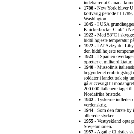
indebærer at Canada komme
1788
- New York bliver US
kortvarig periode til 1789,
Washington.
1845
- I USA grundlægges 
Knickerbocker Club" i Ne
1922
- Med 58°C i skyggen
hidtil højeste temperatur p
1922
- I Al'Azizyah i Liby
den hidtil højeste temperat
1923
- I Spanien overtage
opretter et militærdiktatur.
1940
- Mussolinis italiens
begynder et erobringstogt
soldater i landet trak sig 
gå succesrigt til modangreb
200.000 italienere taget t
Nordafrika bristede.
1942
- Tyskerne indleder d
verdenskrig.
1944
- Som den første by i
allierede styrker.
1955
- Vesttyskland optag
Sovjetunionen.
1957
- Agathe Christies s