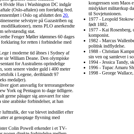
kongressen som Maos ef
et Hvide Hus i Washington DC indgår
mislykket militærkup da
aftale (Oslo-aftalen) om foreløbig fred.
til Sovjetunionen.
ennemført i Oslo og afsluttet den
20.
1977 - Leopold Stokowsk
tinenserne selvstyre på Gazastriben og
født 1882.
e modifikationer), mens PLO anerkendte
1977 - Kai Rosenberg, 
som selvstændig stat.
komponist.
 Grethe Fenger Møller idømmes 60 dages
1982 - Marcus Wallenber
 forklaring for retten i forbindelse med
politisk indflydelse.
1988 - Christian Kampm
ege i moderne tid åbnes i Sydney af
sin ven og samlever i 
ør sir William Deane. Den olympiske
1994 - Jessica Tandy, sk
entant for Australiens oprindelige
1996 - Tupac Amaru Sha
, som senere vinder guld i 400 meter
1998 - George Wallace, 
portsfolk i Legene, deriblandt 97
seks medaljer).
ver gjort ansvarlig for terrorangrebene
ew York og Pentagon to dage tidligere.
lt gerne påtager sig ansvaret for sine
 sine arabiske forbindelser, at han
lufttrafik, der var blevet indstillet efter
til atter at genoptage flyvning med
ter Colin Powell erkender i et TV-
ser nogen direkte forbindelse mellem