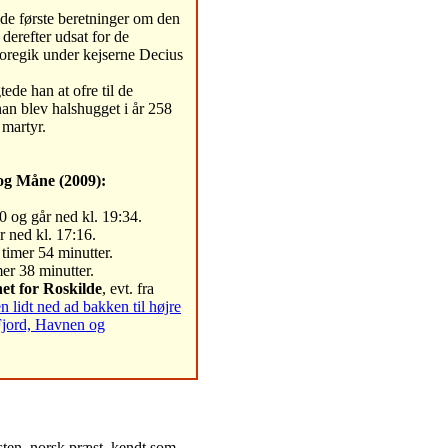
de første beretninger om den
derefter udsat for de
 foregik under kejserne Decius
de han at ofre til de
an blev halshugget i år 258
 martyr.
og Måne (2009):
0 og går ned kl. 19:34.
år ned kl. 17:16.
 timer 54 minutter.
er 38 minutter.
et for Roskilde
, evt. fra
lidt ned ad bakken til højre
Fjord, Havnen og
en, norsk præst, kendt som