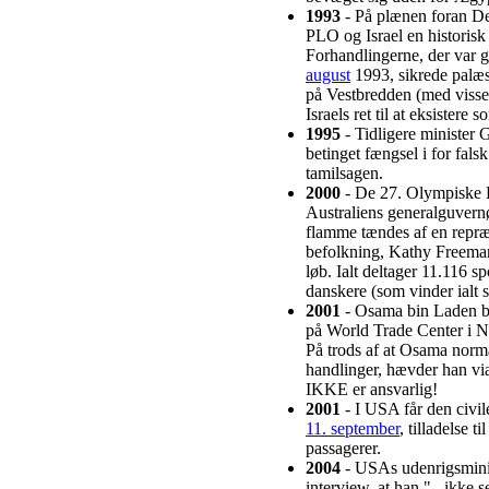
1993
- På plænen foran D
PLO og Israel en historisk 
Forhandlingerne, der var g
august
1993, sikrede palæs
på Vestbredden (med viss
Israels ret til at eksistere 
1995
- Tidligere minister
betinget fængsel i for falsk
tamilsagen.
2000
- De 27. Olympiske L
Australiens generalguvern
flamme tændes af en repræs
befolkning, Kathy Freeman
løb. Ialt deltager 11.116 s
danskere (som vinder ialt 
2001
- Osama bin Laden bli
på World Trade Center i N
På trods af at Osama norma
handlinger, hævder han via
IKKE er ansvarlig!
2001
- I USA får den civile 
11. september
, tilladelse 
passagerer.
2004
- USAs udenrigsminis
interview, at han "...ikke 