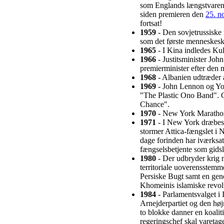
som Englands længstvarend
siden premieren den
25. n
fortsat!
1959
- Den sovjetrussisk
som det første menneskeska
1965
- I Kina indledes Kul
1966
- Justitsminister John
premierminister efter den
1968
- Albanien udtræder
1969
- John Lennon og Yo
"The Plastic Ono Band". G
Chance".
1970
- New York Marathon 
1971
- I New York dræbes 2
stormer Attica-fængslet i 
dage forinden har iværksat
fængselsbetjente som gidsl
1980
- Der udbryder krig 
territoriale uoverensstem
Persiske Bugt samt en gen
Khomeinis islamiske revolu
1984
- Parlamentsvalget i 
Arnejderpartiet og den høj
to blokke danner en koalit
regeringschef skal varetage