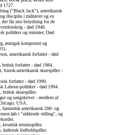
ød 1727.
shing ("Black Jack"), amerikansk
eng disciplin i militæret og en
 der får stor betydning for de
e verdenskrig - død 1948.
k politiker og minister, Død
g, østrigsk komponist og
951.
on, amerikansk forfatter - død
 britisk forfatter - død 1984.
, fransk-amerikansk skuespiller -
isk forfatter - død 1990.
sk Labour-politiker - død 1994.
 britisk skuespiller.
nger og sangskriver - medlem af
 Chicago, USA.
 fantastisk amerikansk 200- og
mest løb i "siddende stilling", og
ekorder.
 kroatisk tennisspiller.
italiensk fodboldspiller.