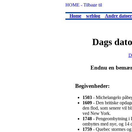
Home
weblog
Andre datoer
Dags dato
D
Endnu en bemærke
Begivenheder:
1503
- Michelangelo påbeg
1609
- Den britiske opdag
den flod, som senere vil b
ved New York.
1748
- Pengeombytning i 
ombyttes med nye, og 14 d
1759
- Quebec stormes og e