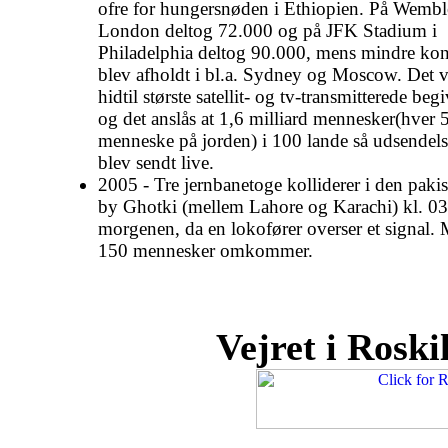
ofre for hungersnøden i Ethiopien. På Wembl
London deltog 72.000 og på JFK Stadium i
Philadelphia deltog 90.000, mens mindre kon
blev afholdt i bl.a. Sydney og Moscow. Det 
hidtil største satellit- og tv-transmitterede be
og det anslås at 1,6 milliard mennesker(hver 5
menneske på jorden) i 100 lande så udsendels
blev sendt live.
2005 - Tre jernbanetoge kolliderer i den paki
by Ghotki (mellem Lahore og Karachi) kl. 0
morgenen, da en lokofører overser et signal. 
150 mennesker omkommer.
Vejret i Roskil