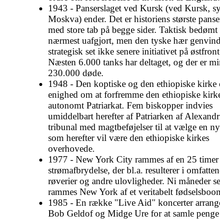
1943 - Panserslaget ved Kursk (ved Kursk, sy
Moskva) ender. Det er historiens største panse
med store tab på begge sider. Taktisk bedømt 
nærmest uafgjort, men den tyske hær genvind
strategisk set ikke senere initiativet på østfron
Næsten 6.000 tanks har deltaget, og der er mi
230.000 døde.
1948 - Den koptiske og den ethiopiske kirke
enighed om at forfremme den ethiopiske kirke 
autonomt Patriarkat. Fem biskopper indvies
umiddelbart herefter af Patriarken af Alexandria
tribunal med magtbeføjelser til at vælge en ny
som herefter vil være den ethiopiske kirkes
overhovede.
1977 - New York City rammes af en 25 timer
strømafbrydelse, der bl.a. resulterer i omfatte
røverier og andre ulovligheder. Ni måneder s
rammes New York af et veritabelt fødselsboo
1985 - En række "Live Aid" koncerter arrange
Bob Geldof og Midge Ure for at samle penge 