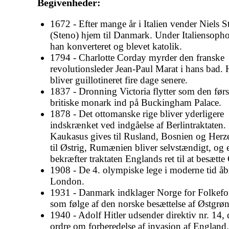
Begivenheder:
1672 - Efter mange år i Italien vender Niels S
(Steno) hjem til Danmark. Under Italiensopho
han konverteret og blevet katolik.
1794 - Charlotte Corday myrder den franske
revolutionsleder Jean-Paul Marat i hans bad.
bliver guillotineret fire dage senere.
1837 - Dronning Victoria flytter som den førs
britiske monark ind på Buckingham Palace.
1878 - Det ottomanske rige bliver yderligere
indskrænket ved indgåelse af Berlintraktaten.
Kaukasus gives til Rusland, Bosnien og Her
til Østrig, Rumænien bliver selvstændigt, og 
bekræfter traktaten Englands ret til at besætte
1908 - De 4. olympiske lege i moderne tid åb
London.
1931 - Danmark indklager Norge for Folkefo
som følge af den norske besættelse af Østgrø
1940 - Adolf Hitler udsender direktiv nr. 14, 
ordre om forberedelse af invasion af England.