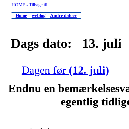
Home
weblog
Andre datoer
Dags dato: 13. juli .
Dagen før
(12. juli)
Endnu en bemærkelsesvæ
egentlig tidli