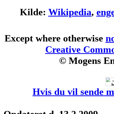
Kilde:
Wikipedia
,
eng
Except where otherwise
n
Creative Common
© Mogens En
Hvis du vil sende m
Opdateret d. 13.2.2009