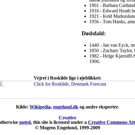
1901 - Barbara Cartland,
1916 - Edward Heath brit
1921 - Keld Markuslund
1956 - Tom Hanks, amer
Dødsfald:
1440 - Jan van Eyck, ne
1850 - Zachary Taylor, 
1982 - Helge Kjærulff-S
1906.
Vejret i Roskilde lige i øjeblikket:
Kilde:
Wikipedia
,
engelund.dk
og andre eksperter.
otherwise
noted
, this site is licensed under a
Creative Commons Attr
© Mogens Engelund, 1999-2009