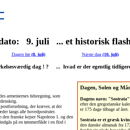
ato: 9. juli ... et historisk fla
Dagen før
(8. juli)
Næste dag
(10. juli)
lsesværdig dag ! ? ... hvad er der egentlig tidliger
Dagen, Solen og Må
edes armeniernes tidsregning, som
Dagens navn: "Sostrata"
rdenskrig.
efter den gregorianske kale
postforordning, der kræver, at der
er 175 dage tilbage af året.
æder langs alle hovedpostruter.
em den franske kejser Napoleon 1. og den
Sostrata er et græsk kvi
 indgås på en tømmerflåde i en flod i
den danske almanak fra 17