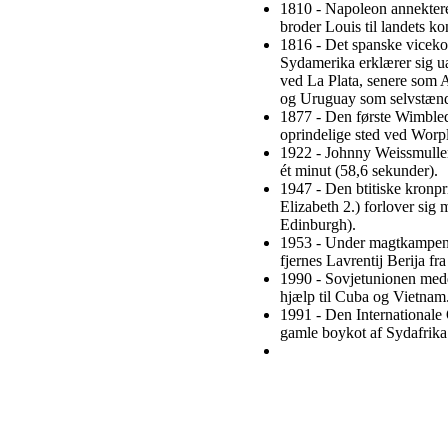
1810 - Napoleon annektere
broder Louis til landets ko
1816 - Det spanske viceko
Sydamerika erklærer sig u
ved La Plata, senere som 
og Uruguay som selvstændi
1877 - Den første Wimbledo
oprindelige sted ved Worp
1922 - Johnny Weissmulle
ét minut (58,6 sekunder).
1947 - Den btitiske kronpr
Elizabeth 2.) forlover sig 
Edinburgh).
1953 - Under magtkampen i
fjernes Lavrentij Berija fra
1990 - Sovjetunionen meddel
hjælp til Cuba og Vietnam
1991 - Den Internationale
gamle boykot af Sydafrika