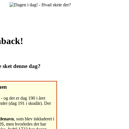
shback!
e sket denne dag?
nen
- og det er dag 190 i året
nder (dag 191 i skudår). Der
ndenavn
, som blev inkluderet i
26, men hvorledes det har