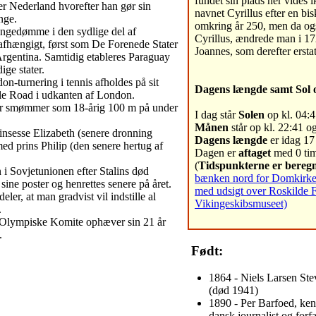
fundet sin plads her vides 
r Nederland hvorefter han gør sin
navnet Cyrillus efter en bi
nge.
omkring år 250, men da og
ngedømme i den sydlige del af
Cyrillus, ændrede man i 172
afhængigt, først som De Forenede Stater
Joannes, som derefter erstat
Argentina. Samtidig etableres Paraguay
ge stater.
n-turnering i tennis afholdes på sit
Dagens længde samt Sol 
le Road i udkanten af London.
r smømmer som 18-årig 100 m på under
I dag står
Solen
op kl. 04:4
Månen
står op kl. 22:41 og
insesse Elizabeth (senere dronning
Dagens længde
er idag 17 
med prins Philip (den senere hertug af
Dagen er
aftaget
med 0 tim
(
Tidspunkterne er beregn
 Sovjetunionen efter Stalins død
bænken nord for Domkirken 
 sine poster og henrettes senere på året.
med udsigt over Roskilde 
er, at man gradvist vil indstille al
Vikingeskibsmuseet)
.
 Olympiske Komite ophæver sin 21 år
.
Født:
1864 - Niels Larsen Ste
(død 1941)
1890 - Per Barfoed, ke
dansk journalist og forf