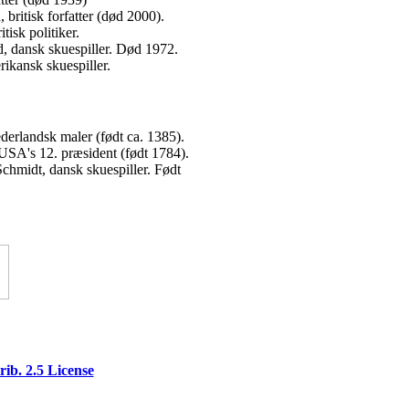
 britisk forfatter (død 2000).
isk politiker.
, dansk skuespiller. Død 1972.
ikansk skuespiller.
derlandsk maler (født ca. 1385).
USA's 12. præsident (født 1784).
chmidt, dansk skuespiller. Født
ib. 2.5 License