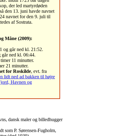
ikke. Indtil 1723 bar dagen
skop, der led martyrdøden
så den 13. juni havde navnet
4 navnet for den 9. juli til
tedes af Sostrata.
og Måne (2009):
1 og går ned kl. 21:52.
 går ned kl. 06:44.
timer 11 minutter.
er 21 minutter.
et for Roskilde
, evt. fra
lidt ned ad bakken til højre
Fjord, Havnen og
vns, dansk maler og billedhugger
ndt som P. Sørensen-Fugholm,
atter (død 1939)