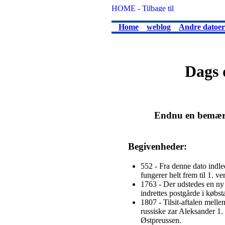
Home
weblog
Andre datoer
Dags d
Endnu en bemærke
Begivenheder:
552 - Fra denne dato indl
fungerer helt frem til 1. ve
1763 - Der udstedes en ny 
indrettes postgårde i købst
1807 - Tilsit-aftalen mell
russiske zar Aleksander 1.
Østpreussen.