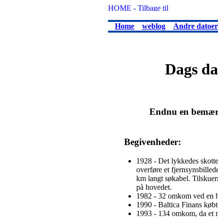
Home
weblog
Andre datoer
Dags dat
Endnu en bemærke
Begivenheder:
1928 - Det lykkedes skotte
overføre et fjernsynsbille
km langt søkabel. Tilskuer
på hovedet.
1982 - 32 omkom ved en h
1990 - Baltica Finans køb
1993 - 134 omkom, da et mi