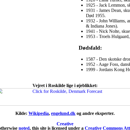
1925 - Jack Lemmon, sk
1931 - James Dean, skue
Død 1955.
1932 - John Williams, 
& Indiana Jones).
1941 - Nick Nolte, skues
1953 - Troels Hulgaard,
Dødsfald:
1587 - Den skotske dron
1952 - Aage Foss, dansk
1999 - Jordans Kong Hu
Vejret i Roskilde lige i øjeblikket:
Kilde:
Wikipedia
,
engelund.dk
og andre eksperter.
otherwise
noted
, this site is licensed under a
Creative Commons Attr