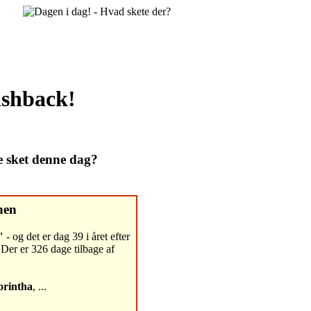
lashback!
e sket denne dag?
nen
"
- og det er dag 39 i året efter
Der er 326 dage tilbage af
orintha
, ...