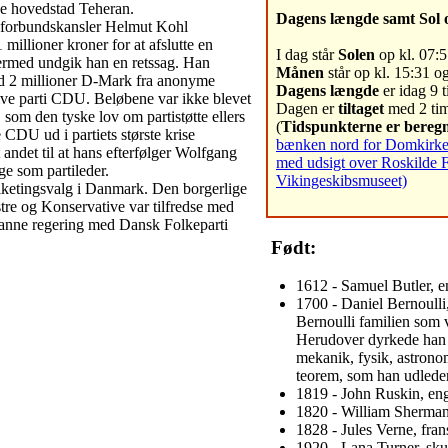
ke hovedstad Teheran.
Dagens længde samt Sol 
e forbundskansler Helmut Kohl
millioner kroner for at afslutte en
I dag står
Solen
op kl. 07:5
rmed undgik han en retssag. Han
Månen
står op kl. 15:31 og
od 2 millioner D-Mark fra anonyme
Dagens længde
er idag 9 t
tive parti CDU. Beløbene var ikke blevet
Dagen er
tiltaget
med 2 tim
 som den tyske lov om partistøtte ellers
(
Tidspunkterne er beregn
 CDU ud i partiets største krise
bænken nord for Domkirken 
 andet til at hans efterfølger Wolfgang
med udsigt over Roskilde 
ge som partileder.
Vikingeskibsmuseet)
olketingsvalg i Danmark. Den borgerlige
tre og Konservative var tilfredse med
 danne regering med Dansk Folkeparti
Født:
1612 - Samuel Butler, en
1700 - Daniel Bernoulli,
Bernoulli familien som 
Herudover dyrkede han m
mekanik, fysik, astrono
teorem, som han udleder
1819 - John Ruskin, enge
1820 - William Sherman
1828 - Jules Verne, fran
1920 - Lana Turner, skue