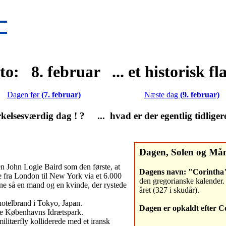
o: 8. februar ... et historisk f
Dagen før
(7. februar)
Næste dag
(9. februar)
lsesværdig dag ! ? ... hvad er der egentlig tidliger
Dagen, Solen og Må
n John Logie Baird som den første, at
Dagens navn: "Corintha
de fra London til New York via et 6.000
den gregorianske kalender. 
ne så en mand og en kvinde, der rystede
året (327 i skudår).
otelbrand i Tokyo, Japan.
Dagen er opkaldt efter C
te Københavns Idrætspark.
litærfly kolliderede med et iransk