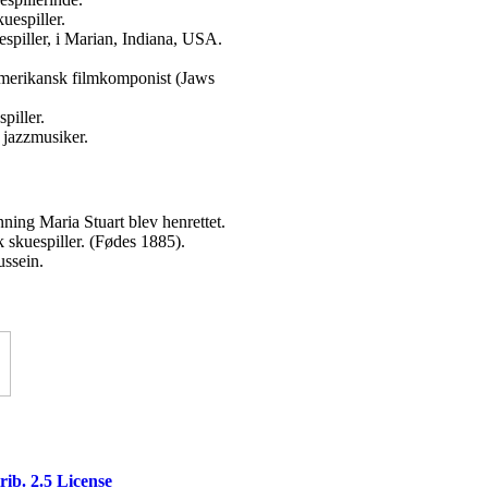
uespiller.
spiller, i Marian, Indiana, USA.
amerikansk filmkomponist (Jaws
piller.
 jazzmusiker.
ning Maria Stuart blev henrettet.
 skuespiller. (Fødes 1885).
ssein.
ib. 2.5 License