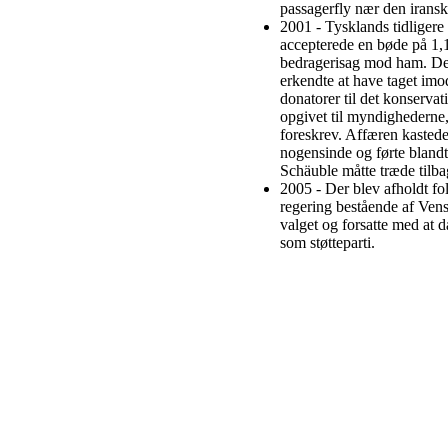
passagerfly nær den irans
2001 - Tysklands tidliger
accepterede en bøde på 1,1 
bedragerisag mod ham. De
erkendte at have taget im
donatorer til det konserva
opgivet til myndighederne,
foreskrev. Affæren kastede
nogensinde og førte blandt
Schäuble måtte træde tilba
2005 - Der blev afholdt f
regering bestående af Vens
valget og forsatte med at
som støtteparti.