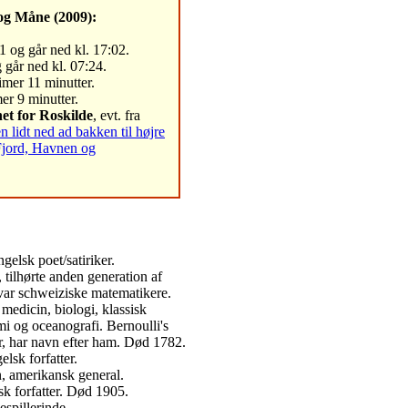
og Måne (2009):
1 og går ned kl. 17:02.
 går ned kl. 07:24.
imer 11 minutter.
er 9 minutter.
et for Roskilde
, evt. fra
lidt ned ad bakken til højre
Fjord, Havnen og
gelsk poet/satiriker.
 tilhørte anden generation af
var schweiziske matematikere.
edicin, biologi, klassisk
mi og oceanografi. Bernoulli's
, har navn efter ham. Død 1782.
lsk forfatter.
, amerikansk general.
sk forfatter. Død 1905.
spillerinde.