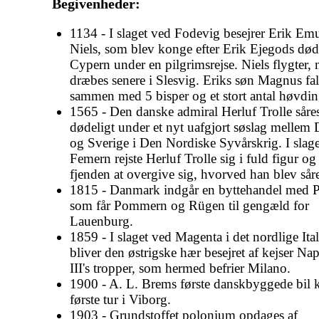
Begivenheder:
1134 - I slaget ved Fodevig besejrer Erik E
Niels, som blev konge efter Erik Ejegods død
Cypern under en pilgrimsrejse. Niels flygter,
dræbes senere i Slesvig. Eriks søn Magnus fa
sammen med 5 bisper og et stort antal høvdin
1565 - Den danske admiral Herluf Trolle såre
dødeligt under et nyt uafgjort søslag melle
og Sverige i Den Nordiske Syvårskrig. I slag
Femern rejste Herluf Trolle sig i fuld figur og
fjenden at overgive sig, hvorved han blev såre
1815 - Danmark indgår en byttehandel med P
som får Pommern og Rügen til gengæld for
Lauenburg.
1859 - I slaget ved Magenta i det nordlige Ita
bliver den østrigske hær besejret af kejser Na
III's tropper, som hermed befrier Milano.
1900 - A. L. Brems første danskbyggede bil k
første tur i Viborg.
1903 - Grundstoffet polonium opdages af