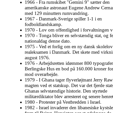
1966 - Fra rumskibet "Gemini 9" sætter den
amerikanske astronaut Eugene Andrew Cerna
med 129 minutters rumvandring.
1967 - Danmark-Sverige spiller 1-1 i en
fodboldlandskamp.
1970 - Lov om offentlighed i forvaltningen v
1970 - Tonga bliver en selvstændig stat, og fe
nationaldag denne dato.
1975 - Ved et forlig om en ny dansk skolelov 
realeksamen i Danmark. Det skete med virknin
august 1976.
1976 - Arbejdsretten idømmer 800 typografer
Berlingske Hus en bod på 160.000 kroner fo
mod overarbejde.
1979 - I Ghana tager flyverløjtnant Jerry Raw
magten ved et statskup. Det var det fjerde stat
Ghanas selvstændige historie. Den styrtede
militærdiktator blev arresteret og senere henret
1980 - Protester på Vestbredden i Israel.
1982 - Israel invaderer den libanesiske kystslet