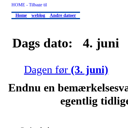
Home
weblog
Andre datoer
Dags dato: 4. juni .
Dagen før
(3. juni)
Endnu en bemærkelsesvæ
egentlig tidli