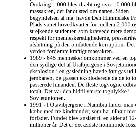
Omkring 1.000 blev dræbt og over 10.000 ble
massakren, der fandt sted om natten. Siden
begyndelsen af maj havde Den Himmelske Fr
Plads været hovedkvarter for mellem 2.000 
strejkende studenter, som krævede mere demo
respekt for menneskerettighederne, pressefrih
afslutning på den omfattende korruption. Det
verden fordømte kraftigt massakren.
1989 - 645 mennesker omkommer ved en tog
den sydlige del af Uralbjergene i Sovjetunio
eksplosion i en gasledning havde ført gas ud 
jernbanen, og gassen eksploderede da de to t
passerede hinanden. De fleste togvogne udbr
totalt. Det var den hidtil værste togulykke i
Sovjetunionen.
1991 - I Otavibjergene i Namibia finder man 
kæbe med tre kindtænder, som har tilhørt me
forfader. Fundet blev anslået til en alder af 1
millioner år. Det er det ældste hominoide foss