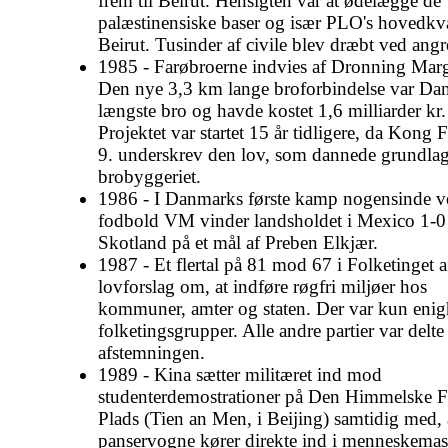
frem til Beirut. Hensigten var at ødelægge de
palæstinensiske baser og især PLO's hovedkva
Beirut. Tusinder af civile blev dræbt ved angr
1985 - Farøbroerne indvies af Dronning Marg
Den nye 3,3 km lange broforbindelse var Da
længste bro og havde kostet 1,6 milliarder kr.
Projektet var startet 15 år tidligere, da Kong 
9. underskrev den lov, som dannede grundlag
brobyggeriet.
1986 - I Danmarks første kamp nogensinde v
fodbold VM vinder landsholdet i Mexico 1-0
Skotland på et mål af Preben Elkjær.
1987 - Et flertal på 81 mod 67 i Folketinget af
lovforslag om, at indføre røgfri miljøer hos
kommuner, amter og staten. Der var kun enigh
folketingsgrupper. Alle andre partier var delte 
afstemningen.
1989 - Kina sætter militæret ind mod
studenterdemostrationer på Den Himmelske F
Plads (Tien an Men, i Beijing) samtidig med, 
panservogne kører direkte ind i menneskemas