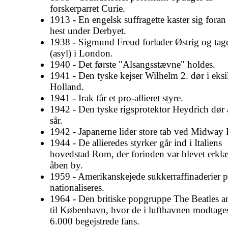
forskerparret Curie.
1913 - En engelsk suffragette kaster sig fora
hest under Derbyet.
1938 - Sigmund Freud forlader Østrig og tag
(asyl) i London.
1940 - Det første "Alsangsstævne" holdes.
1941 - Den tyske kejser Wilhelm 2. dør i eksil
Holland.
1941 - Irak får et pro-allieret styre.
1942 - Den tyske rigsprotektor Heydrich dør 
sår.
1942 - Japanerne lider store tab ved Midway 
1944 - De allieredes styrker går ind i Italiens
hovedstad Rom, der forinden var blevet erklæ
åben by.
1959 - Amerikanskejede sukkerraffinaderier 
nationaliseres.
1964 - Den britiske popgruppe The Beatles
til København, hvor de i lufthavnen modtages
6.000 begejstrede fans.