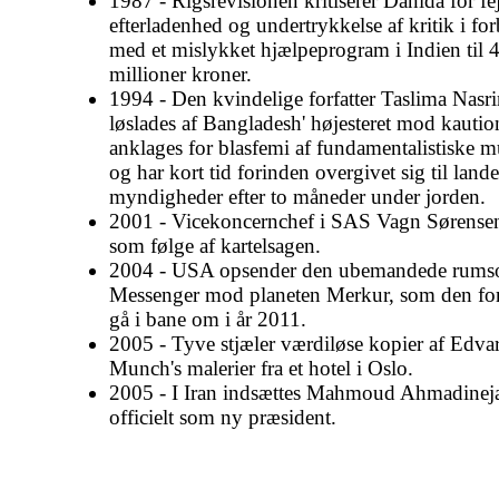
1987 - Rigsrevisionen kritiserer Danida for fe
efterladenhed og undertrykkelse af kritik i fo
med et mislykket hjælpeprogram i Indien til 
millioner kroner.
1994 - Den kvindelige forfatter Taslima Nasr
løslades af Bangladesh' højesteret mod kauti
anklages for blasfemi af fundamentalistiske m
og har kort tid forinden overgivet sig til lande
myndigheder efter to måneder under jorden.
2001 - Vicekoncernchef i SAS Vagn Sørensen
som følge af kartelsagen.
2004 - USA opsender den ubemandede rums
Messenger mod planeten Merkur, som den for
gå i bane om i år 2011.
2005 - Tyve stjæler værdiløse kopier af Edva
Munch's malerier fra et hotel i Oslo.
2005 - I Iran indsættes Mahmoud Ahmadinej
officielt som ny præsident.