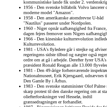
kommunistiske lande fik under 2. verdenskri
1956 - Den svenske bilfabrik Volvo lancerer 
moderne model "Amazon".
1958 - Den amerikanske atomdrevne U-båd
"Nautilus" passerer under Nordpolen.
1960 - Niger opnår uafhængighed fra France,
dagen fejres fremover som Nigers uafhængig
1966 - Den kinesiske kulturrevolution indled
Kulturrevolution.
1981 - USA's flyledere går i strejke og afviser
regeringens sidste tilbud og nægter også rege
ordre om at gå i arbejde. Derefter fyrer USA's
præsident Ronald Reagan alle 13.000 flyvele
1981 - Den 49-årige forhenværende inspektø
Nationalmuseet, Erik Kjersgaard, udnævnes til
Den Gamle By i Århus.
1983 - Den svenske statsminister Olof Palme 
skarp protest til den danske regering om at st
oliefterforskninger ved Hesselø, indtil
grænsedragningen er forhandlet.