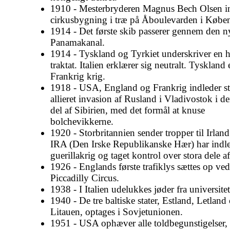
1910 - Mesterbryderen Magnus Bech Olsen i
cirkusbygning i træ på Åboulevarden i Købe
1914 - Det første skib passerer gennem den n
Panamakanal.
1914 - Tyskland og Tyrkiet underskriver en
traktat. Italien erklærer sig neutralt. Tyskland
Frankrig krig.
1918 - USA, England og Frankrig indleder sto
allieret invasion af Rusland i Vladivostok i de
del af Sibirien, med det formål at knuse
bolchevikkerne.
1920 - Storbritannien sender tropper til Irland 
IRA (Den Irske Republikanske Hær) har indle
guerillakrig og taget kontrol over stora dele af
1926 - Englands første trafiklys sættes op ved
Piccadilly Circus.
1938 - I Italien udelukkes jøder fra universite
1940 - De tre baltiske stater, Estland, Letland
Litauen, optages i Sovjetunionen.
1951 - USA ophæver alle toldbegunstigelser,