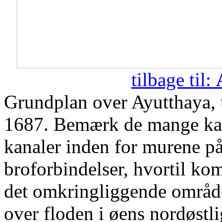
tilbage til:
Grundplan over Ayutthaya, u
1687. Bemærk de mange kana
kanaler inden for murene på 
broforbindelser, hvortil k
det omkringliggende område
over floden i øens nordøstl